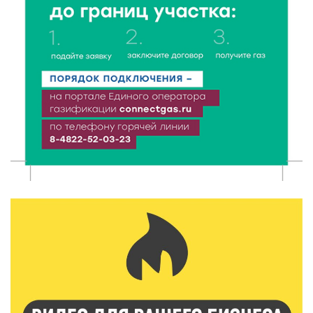
6 Авг 2026 16:28
286
Тверские «Романтики» покорили Витебск своей
хореографией
6 Авг 2026 16:08
342
Виталий Королев наградил строителей и
анонсировал новые проекты
6 Авг 2026 16:02
126
Объем выдачи ипотеки в России вырос на 38%
6 Авг 2026 16:01
163
Калининские футболисты представят Тверскую
область на всероссийском марафоне «Земля
спорта»