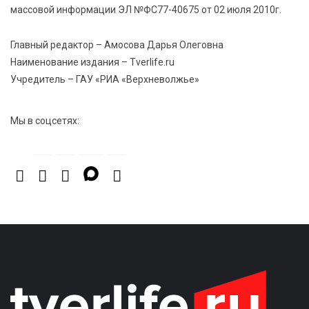
6 Авг 2026 13:38
357
массовой информации ЭЛ №ФС77-40675 от 02 июля 2010г.
Виталий Королев: Тверская область станет
спортивной столицей России
Главный редактор – Амосова Дарья Олеговна
Наименование издания – Tverlife.ru
Учредитель – ГАУ «РИА «Верхневолжье»
Мы в соцсетях: