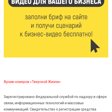
6 Авг 2026 15:48
396
Голубев проверил школы и детсады Зубцова к 1
сентября
6 Авг 2026 15:01
225
От Твери до Москвы: выставка художника
Владимира Васильева о героях СВО проходит в РГБ
6 Авг 2026 14:55
181
В Твери создали соединения для кормовых
добавок, повышающие продуктивность
сельхозживотных
Архив номеров «Тверской Жизни»
6 Авг 2026 14:01
213
Мультфильм своими руками: в Твери дети сняли
Зарегистрировано Федеральной службой по надзору в сфере
ленту по мотивам басни «Карась»
связи, информационных технологий и массовых
коммуникаций. Свидетельство о регистрации средства