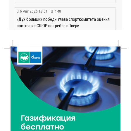
6 Авг 2026 18:01
148
«Дух больших побед»: глава спорткомитета оценил
состояние СШОР по гребле в Твери
6 Авг 2026 17:01
203
День рождения Светофора: в детском саду № 6
прошел необычный урок безопасности
6 Авг 2026 16:41
272
В Твери пройдёт дополнительный день приёма в
колледжи
6 Авг 2026 16:37
186
Исследование: ежемесячная смена категорий
кешбэка создает волны спроса