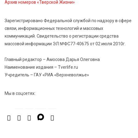
Архив номеров «Тверской Жизни»
6 Авг 2026 14:01
258
Мультфильм своими руками: в Твери дети сняли
Зарегистрировано Федеральной службой по надзору в сфере
ленту по мотивам басни «Карась»
связи, информационных технологий и массовых
коммуникаций. Свидетельство о регистрации средства
6 Авг 2026 13:38
386
массовой информации ЭЛ №ФС77-40675 от 02 июля 2010г.
Виталий Королев: Тверская область станет
спортивной столицей России
Главный редактор – Амосова Дарья Олеговна
Наименование издания – Tverlife.ru
Учредитель – ГАУ «РИА «Верхневолжье»
Мы в соцсетях: