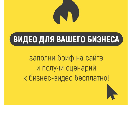
6 Авг 2026 16:01
217
Калининские футболисты представят Тверскую
область на всероссийском марафоне «Земля
спорта»
6 Авг 2026 15:48
503
Голубев проверил школы и детсады Зубцова к 1
сентября
6 Авг 2026 15:01
280
От Твери до Москвы: выставка художника
Владимира Васильева о героях СВО проходит в РГБ
6 Авг 2026 14:55
239
В Твери создали соединения для кормовых
добавок, повышающие продуктивность
сельхозживотных