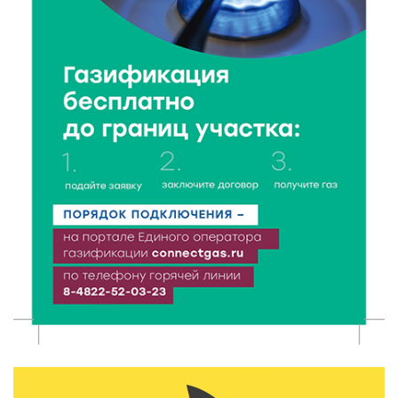
6 Авг 2026 16:37
225
Исследование: ежемесячная смена категорий
кешбэка создает волны спроса
6 Авг 2026 16:28
362
Тверские «Романтики» покорили Витебск своей
хореографией
6 Авг 2026 16:08
423
Виталий Королев наградил строителей и
анонсировал новые проекты
6 Авг 2026 16:02
175
Объем выдачи ипотеки в России вырос на 38%