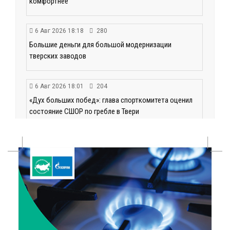
комфортнее
6 Авг 2026 18:18
280
Большие деньги для большой модернизации
тверских заводов
6 Авг 2026 18:01
204
«Дух больших побед»: глава спорткомитета оценил
состояние СШОР по гребле в Твери
6 Авг 2026 17:01
225
День рождения Светофора: в детском саду № 6
прошел необычный урок безопасности
6 Авг 2026 16:41
376
В Твери пройдёт дополнительный день приёма в
колледжи