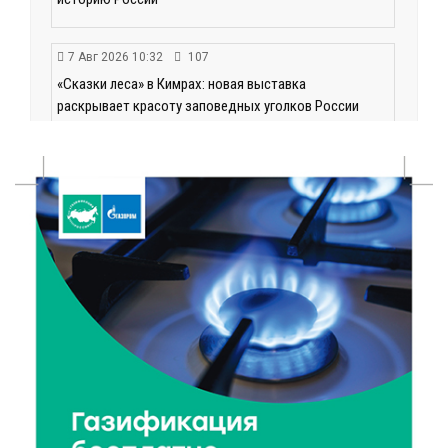
7 Авг 2026 10:32
107
«Сказки леса» в Кимрах: новая выставка
раскрывает красоту заповедных уголков России
7 Авг 2026 10:02
92
День физкультурника в Тверской области: где и
какие спортивные события пройдут в выходные
7 Авг 2026 09:32
136
“Посольство Дружбы” стартовало в Твери:
школьники из Твери и Палестины объединились
ради диалога культур
7 Авг 2026 09:02
152
От зарядки до ПДД: как в Твери детям прививают