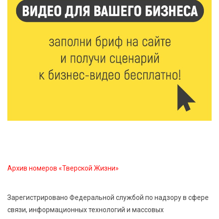
и командный зачёт первенства России по гребле
6 Авг 2026 20:01
528
Тверские школьники покорили Дальний Восток:
итоги смены в ВДЦ «Океан»
6 Авг 2026 19:01
544
Забота о пациентах и врачах: в ГКБ №7 стало ещё
комфортнее
6 Авг 2026 18:18
373
Большие деньги для большой модернизации
тверских заводов
Архив номеров «Тверской Жизни»
6 Авг 2026 18:01
304
Зарегистрировано Федеральной службой по надзору в сфере
«Дух больших побед»: глава спорткомитета оценил
связи, информационных технологий и массовых
состояние СШОР по гребле в Твери