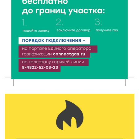
здоровый образ жизни и навыки дорожной
безопасности
6 Авг 2026 23:07
384
От ливней к ясным дням: как изменится погода в
Твери в начале августа
6 Авг 2026 22:02
390
В Твери прошла акция «Светлячок»: как сделать
ребенка видимым для водителей в любую погоду
6 Авг 2026 21:15
325
Водителям региона напоминают о правилах
перевозки детей в машине
6 Авг 2026 21:01
368
Триумф на воде: Тверская область взяла 13 медалей