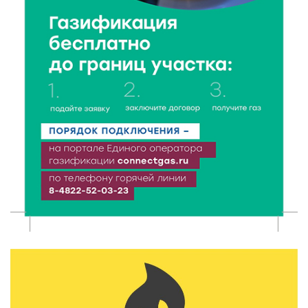
пассажиров по новым правилам
8 Авг 2026 12:12
350
Более 40 миллионов на металлургию получил бизнес
Твери
8 Авг 2026 11:37
277
От теории до практики: в детских лагерях Тверской
области проходят «Дни безопасности»
8 Авг 2026 10:37
218
Арбуз без риска: на что обратить внимание при
покупке — советы Роскачества
8 Авг 2026 10:21
230
Виталий Королев рассказал о доступном спорте