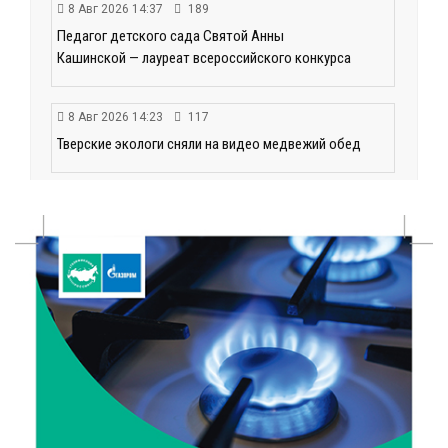
8 Авг 2026 14:37
189
Педагог детского сада Святой Анны
Кашинской — лауреат всероссийского конкурса
8 Авг 2026 14:23
117
Тверские экологи сняли на видео медвежий обед
8 Авг 2026 14:14
107
Виталий Королев запустил веловолну на Волге в
Калязине
8 Авг 2026 13:37
302
Чем удивит X Международный фестиваль «Калитка»
в 2026 году?
8 Авг 2026 12:37
203
Забыл вещи в транспорте? Рассказываем, что ждёт