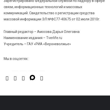
Зарегистрировано Федеральной службой по надзору в сфере
Защита с первых дней: почему так важна
связи, информационных технологий и массовых
вакцинация новорождённых
коммуникаций. Свидетельство о регистрации средства
массовой информации ЭЛ №ФС77-40675 от 02 июля 2010г.
8 Авг 2026 17:17
999
Виталий Королев поздравил ветерана из Твери со
Главный редактор – Амосова Дарья Олеговна
100-летием
Наименование издания – Tverlife.ru
Учредитель – ГАУ «РИА «Верхневолжье»
Мы в соцсетях: