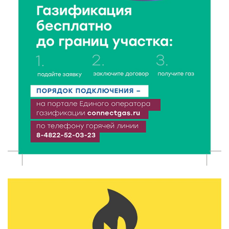
9 Авг 2026 12:13
329
От проекта к проекту: в Твери самозанятость чаще
воспринимают как временную меру
9 Авг 2026 12:12
576
Бологовские школьники доказали чистоту воздуха
в парке
9 Авг 2026 11:13
318
Гигиена и безопасность: простые меры против
паразитарных заболеваний у детей
9 Авг 2026 10:10
2104
Тверские пенсионеры скажут «спасибо» интернету