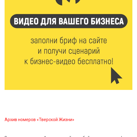
9 Авг 2026 09:19
577
Виталий Королев поблагодарил волонтёров-
медиков за их добрые сердца
8 Авг 2026 20:37
532
В Твери росгвардейцы отметили День
физкультурника турниром по настольному теннису
8 Авг 2026 19:37
574
Когда тренироваться в жару: тренер дал чёткие
рекомендации по безопасным занятиям на улице
8 Авг 2026 18:37
550
Дороги становятся лучше: в Калининском округе
продолжается масштабный ремонт
Архив номеров «Тверской Жизни»
8 Авг 2026 17:37
1102