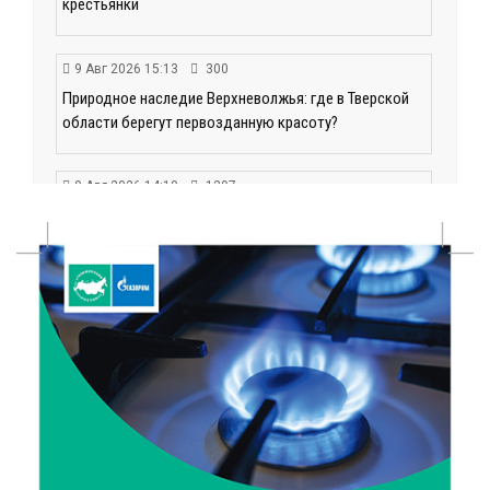
крестьянки
9 Авг 2026 15:13
300
Природное наследие Верхневолжья: где в Тверской
области берегут первозданную красоту?
9 Авг 2026 14:19
1297
Тверские компании могут получить грант до 30 млн
рублей
9 Авг 2026 14:13
276
Вышневолоцкий музей раскроет малоизвестные
страницы биографии Муслима Магомаева
9 Авг 2026 13:13
408
Поддержка и знания: в Рамешках обсудили
тонкости грудного вскармливания