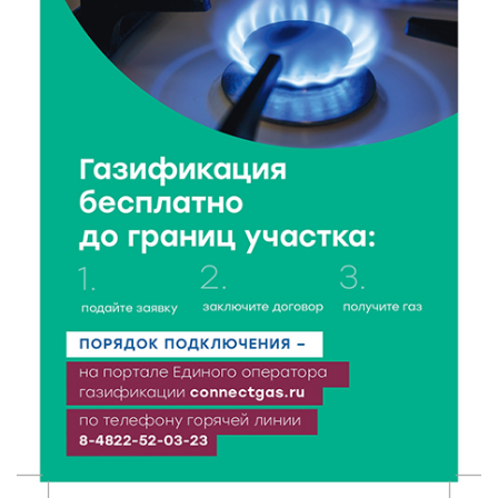
6 Авг 2026 14:01
131
Мультфильм своими руками: в Твери дети сняли
ленту по мотивам басни «Карась»
6 Авг 2026 13:38
139
Виталий Королев: Тверская область станет
спортивной столицей России
6 Авг 2026 13:02
202
Рынок труда 2026: где в Тверской области самые
высокие зарплаты и как изменились доходы
6 Авг 2026 12:43
775
Водителям автобусов в Тверской области
компенсируют ипотеку