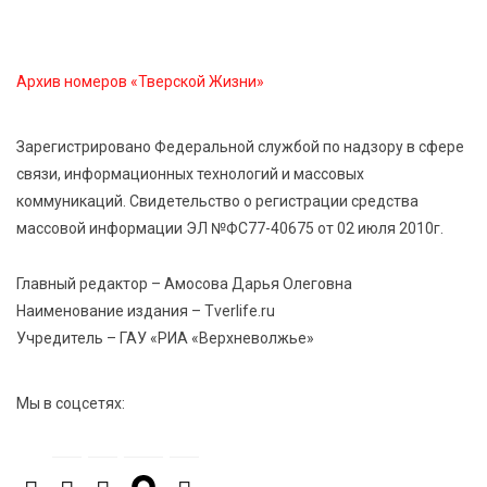
Спорт, энергия и мастер-классы: в Твери прошла
акция «Зарядка со стражем порядка»
Архив номеров «Тверской Жизни»
6 Авг 2026 09:01
191
От хип-хопа до латины: как провести вечер 6
Зарегистрировано Федеральной службой по надзору в сфере
августа с пользой и драйвом
связи, информационных технологий и массовых
коммуникаций. Свидетельство о регистрации средства
6 Авг 2026 08:40
200
массовой информации ЭЛ №ФС77-40675 от 02 июля 2010г.
Переменная облачность и кратковременный
дождь: что ждёт жителей Тверской области
Главный редактор – Амосова Дарья Олеговна
сегодня
Наименование издания – Tverlife.ru
Учредитель – ГАУ «РИА «Верхневолжье»
Мы в соцсетях: