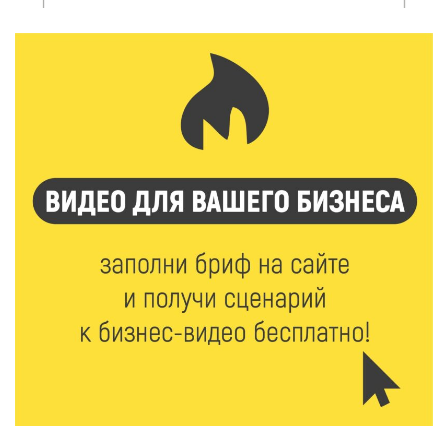
6 Авг 2026 12:01
140
Развитие надпрофессиональных компетенций:
студенческий актив ТвГМУ посетил культурную
столицу России
6 Авг 2026 11:31
205
Уйти красиво: как жители Твери расстаются с
работодателями
6 Авг 2026 11:25
215
В Твери обновили отделение гнойной хирургии
6 Авг 2026 11:01
167
Как правильно сжигать мусор на участке: советы
спасателей жителям Тверской области
6 Авг 2026 10:01
145