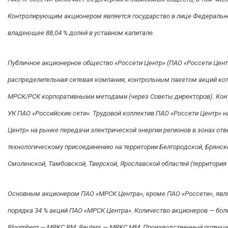
Контролирующим акционером является государство в лице Федеральн
владеющее 88,04 % долей в уставном капитале.
Публичное акционерное общество «Россети Центр» (ПАО «Россети Цен
распределительная сетевая компания, контрольным пакетом акций кот
МРСК/РСК корпоративными методами (через Советы директоров). Кон
УК ПАО «Российские сети». Трудовой коллектив ПАО «Россети Центр» н
Центр» на рынке передачи электрической энергии регионов в зонах отв
технологическому присоединению на территории Белгородской, Брянско
Смоленской, Тамбовской, Тверской, Ярославской областей (территория
Основным акционером ПАО «МРСК Центра», кроме ПАО «Россети», являе
порядка 34 % акций ПАО «МРСК Центра». Количество акционеров — бол
Bloomberg — MRKC RМ, Reuters — MRKC.MM. Производственный потенци