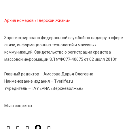
покупке — советы Роскачества
Архив номеров «Тверской Жизни»
8 Авг 2026 10:21
847
Виталий Королев рассказал о доступном спорте
для жителей Верхневолжья
Зарегистрировано Федеральной службой по надзору в сфере
связи, информационных технологий и массовых
коммуникаций. Свидетельство о регистрации средства
8 Авг 2026 09:18
368
массовой информации ЭЛ №ФС77-40675 от 02 июля 2010г.
«Эстафету чемпионов» провели на площади
Оленинского Дома культуры
Главный редактор – Амосова Дарья Олеговна
Наименование издания – Tverlife.ru
8 Авг 2026 07:58
455
Учредитель – ГАУ «РИА «Верхневолжье»
В Нелидово открылся бассейн
Мы в соцсетях:
8 Авг 2026 05:02
441
В Тверской области провели Арбузный книжный
день