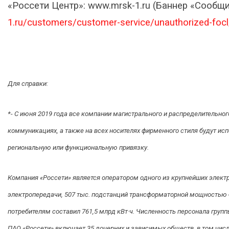
«Россети Центр»: www.mrsk-1.ru (Баннер «Сооб
1.ru/customers/customer-service/unauthorized-focl
Для справки:
*- С июня 2019 года все компании магистрального и распределительно
коммуникациях, а также на всех носителях фирменного стиля будут ис
региональную или функциональную привязку.
Компания «Россети» является оператором одного из крупнейших электр
электропередачи, 507 тыс. подстанций трансформаторной мощностью б
потребителям составил 761,5 млрд кВт·ч. Численность персонала гру
ПАО «Россети» включает 35 дочерних и зависимых обществ, в том чис