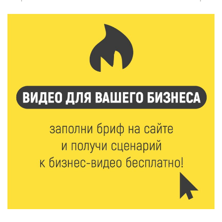
Чем удивит X Международный фестиваль «Калитка»
в 2026 году?
8 Авг 2026 12:37
408
Забыл вещи в транспорте? Рассказываем, что ждёт
пассажиров по новым правилам
8 Авг 2026 12:12
1218
Более 40 миллионов на металлургию получил бизнес
Твери
8 Авг 2026 11:37
409
От теории до практики: в детских лагерях Тверской
области проходят «Дни безопасности»
8 Авг 2026 10:37
383
Арбуз без риска: на что обратить внимание при