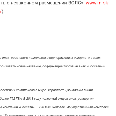
щить о незаконном размещении ВОЛС»:
www.mrsk-
/
).
го электросетевого комплекса в корпоративных и маркетинговых
пользовать новое название, содержащее торговый знак «Россети» и
осетевых комплексов в мире. Управляет 2,35 млн км линий
олее 792 ГВА. В 2018 году полезный отпуск электроэнергии
ппы компаний «Россети» — 220 тыс. человек. Имущественный комплекс
ле 15 межрегиональных, и магистральную сетевую компанию.