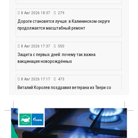
8 Авг 2026 18:37
279
Дороги становятся лучше: в Калининском округе
продолжается масштабный ремонт
8 Авг 2026 17:37
550
Защита с первых дней: почему так важна
вакцинация новорождённых
8 Авг 2026 17:17
473
Виталий Королев поздравил ветерана из Твери со
100-летием
8 Авг 2026 16:37
343
20 гектаров под борщевиком: в Вышневолоцком
округе выявили нарушения на сельхозучастке