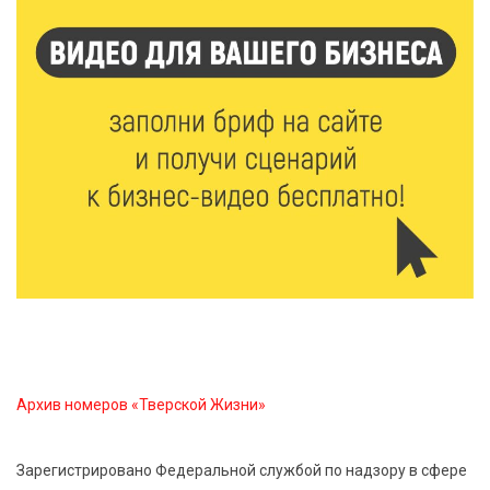
спортивной столицей России
6 Авг 2026 13:02
230
Рынок труда 2026: где в Тверской области самые
высокие зарплаты и как изменились доходы
6 Авг 2026 12:43
2811
Водителям автобусов в Тверской области
компенсируют ипотеку
6 Авг 2026 12:01
166
Развитие надпрофессиональных компетенций:
студенческий актив ТвГМУ посетил культурную
столицу России
Архив номеров «Тверской Жизни»
6 Авг 2026 11:31
277
Зарегистрировано Федеральной службой по надзору в сфере
Уйти красиво: как жители Твери расстаются с