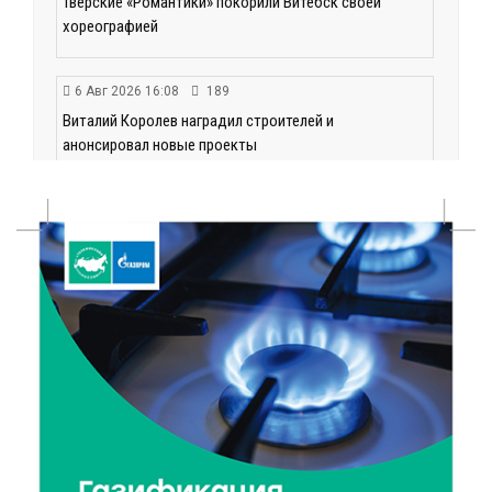
Тверские «Романтики» покорили Витебск своей
хореографией
6 Авг 2026 16:08
189
Виталий Королев наградил строителей и
анонсировал новые проекты
6 Авг 2026 16:02
74
Объем выдачи ипотеки в России вырос на 38%
6 Авг 2026 16:01
114
Калининские футболисты представят Тверскую
область на всероссийском марафоне «Земля
спорта»
6 Авг 2026 15:48
242
Голубев проверил школы и детсады Зубцова к 1