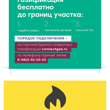
сентября
6 Авг 2026 15:01
129
От Твери до Москвы: выставка художника
Владимира Васильева о героях СВО проходит в РГБ
6 Авг 2026 14:55
119
В Твери создали соединения для кормовых
добавок, повышающие продуктивность
сельхозживотных
6 Авг 2026 14:01
169
Мультфильм своими руками: в Твери дети сняли
ленту по мотивам басни «Карась»
6 Авг 2026 13:38
227
Виталий Королев: Тверская область станет