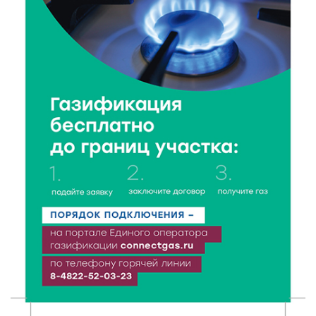
8 Авг 2026 05:02
191
В Тверской области провели Арбузный книжный
день
7 Авг 2026 23:02
262
В Тверской области стартовала четвертая смена:
инспекторы ГИБДД напомнили школьникам
правила безопасности в автобусах
7 Авг 2026 22:32
303
Сотрудники УФСИН по Тверской области
поддержали Всероссийскую акцию ко Дню
физкультурника
7 Авг 2026 22:02
271
Новые правила РЖД: пассажиров начнут
информировать об изменениях маршрута в
цифровом формате