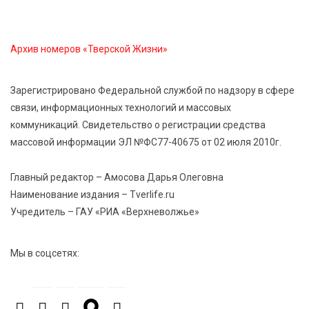
7 Авг 2026 18:10
234
Архив номеров «Тверской Жизни»
Зарядка со стражем порядка объединила детей в
«Чайке»
Зарегистрировано Федеральной службой по надзору в сфере
связи, информационных технологий и массовых
7 Авг 2026 18:02
508
коммуникаций. Свидетельство о регистрации средства
В Нило-Столобенской пустыни началась
массовой информации ЭЛ №ФС77-40675 от 02 июля 2010г.
реставрация фасада исторической
Крестовоздвиженской церкви
Главный редактор – Амосова Дарья Олеговна
Наименование издания – Tverlife.ru
7 Авг 2026 18:01
335
Учредитель – ГАУ «РИА «Верхневолжье»
День арбуза отметили ребята в Андреапольском
Доме культуры
Мы в соцсетях:
7 Авг 2026 17:02
386
Названы первые победители программы «Земский
работник культуры» в Тверской области