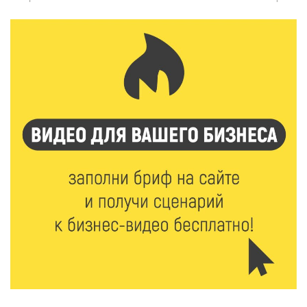
7 Авг 2026 21:02
431
Социальный фонд РФ представил актуальные
данные о численности пенсионеров
7 Авг 2026 20:02
351
Как питаться, чтобы мозг работал лучше:
рекомендации фитнес ‑ специалиста Александра
Семина
7 Авг 2026 19:02
358
Ботанические лаборатории в школах: Тверская
область запускает масштабный экопроект
7 Авг 2026 18:52
698
В Ржеве чествовали работников строительной
отрасли