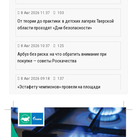
8 Авг 2026 11:37
103
От теории до практики: в детских лагерях Тверской
области проходят «Дни безопасности»
8 Авг 2026 10:37
125
Арбуз без риска: на что обратить внимание при
покупке — советы Роскачества
8 Авг 2026 09:18
137
«Эстафету чемпионов» провели на площади
Оленинского Дома культуры
8 Авг 2026 07:58
154
В Нелидово открылся бассейн