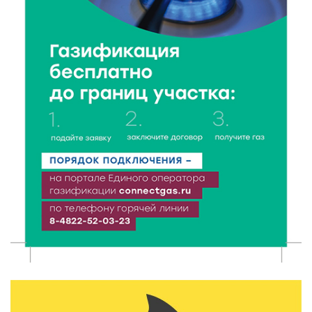
6 Авг 2026 16:37
268
Исследование: ежемесячная смена категорий
кешбэка создает волны спроса
6 Авг 2026 16:28
390
Тверские «Романтики» покорили Витебск своей
хореографией
6 Авг 2026 16:08
466
Виталий Королев наградил строителей и
анонсировал новые проекты
6 Авг 2026 16:02
200
Объем выдачи ипотеки в России вырос на 38%
6 Авг 2026 16:01
231