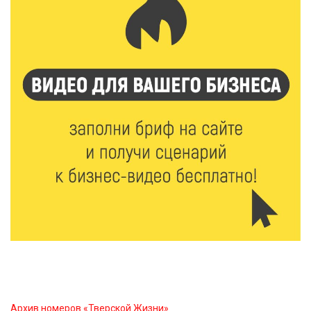
Калининские футболисты представят Тверскую
область на всероссийском марафоне «Земля
спорта»
6 Авг 2026 15:48
543
Голубев проверил школы и детсады Зубцова к 1
сентября
6 Авг 2026 15:01
312
От Твери до Москвы: выставка художника
Владимира Васильева о героях СВО проходит в РГБ
6 Авг 2026 14:55
270
В Твери создали соединения для кормовых
добавок, повышающие продуктивность
сельхозживотных
Архив номеров «Тверской Жизни»