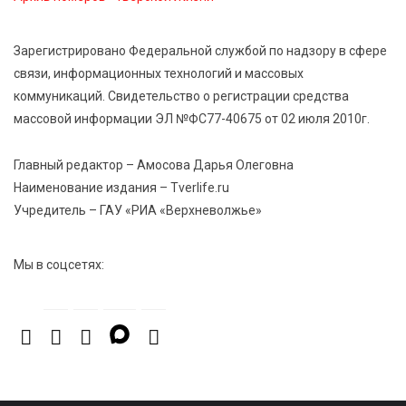
6 Авг 2026 14:01
287
Мультфильм своими руками: в Твери дети сняли
Зарегистрировано Федеральной службой по надзору в сфере
ленту по мотивам басни «Карась»
связи, информационных технологий и массовых
коммуникаций. Свидетельство о регистрации средства
6 Авг 2026 13:38
412
массовой информации ЭЛ №ФС77-40675 от 02 июля 2010г.
Виталий Королев: Тверская область станет
спортивной столицей России
Главный редактор – Амосова Дарья Олеговна
Наименование издания – Tverlife.ru
Учредитель – ГАУ «РИА «Верхневолжье»
Мы в соцсетях: