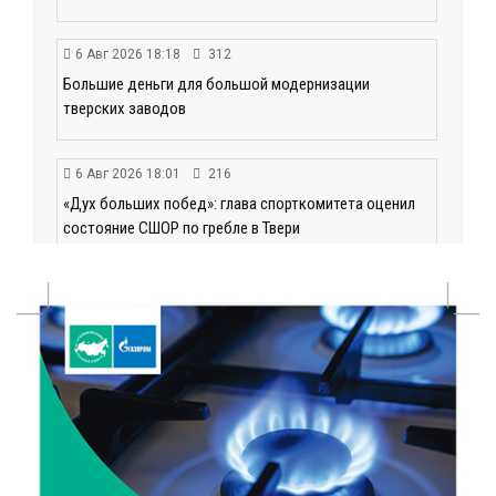
6 Авг 2026 18:18
312
Большие деньги для большой модернизации
тверских заводов
6 Авг 2026 18:01
216
«Дух больших побед»: глава спорткомитета оценил
состояние СШОР по гребле в Твери
6 Авг 2026 17:01
275
День рождения Светофора: в детском саду № 6
прошел необычный урок безопасности
6 Авг 2026 16:41
417
В Твери пройдёт дополнительный день приёма в
колледжи