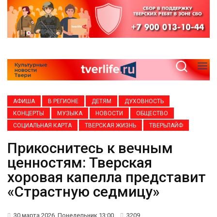
АФИША
В РЕГИОНЕ
ДЕТЯМ
ДУХОВНОСТЬ
КОНЦЕРТЫ
МУЗЫКА
НОВОСТИ
ОБЩЕСТВО
СОЦИАЛЬНАЯ КАРТА
ТВЕРСКАЯ ЖИЗНЬ
ТВЕРЬЛАЙФ
Прикоснитесь к вечным
ценностям: Тверская
хоровая капелла представит
«Страстную седмицу»
30 марта 2026, Понедельник 13:00
3209