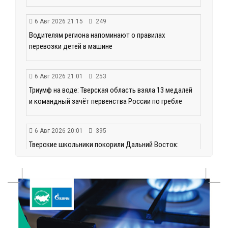
6 Авг 2026 21:15
249
Водителям региона напоминают о правилах
перевозки детей в машине
6 Авг 2026 21:01
253
Триумф на воде: Тверская область взяла 13 медалей
и командный зачёт первенства России по гребле
6 Авг 2026 20:01
395
Тверские школьники покорили Дальний Восток:
итоги смены в ВДЦ «Океан»
6 Авг 2026 19:01
365
Забота о пациентах и врачах: в ГКБ №7 стало ещё
комфортнее