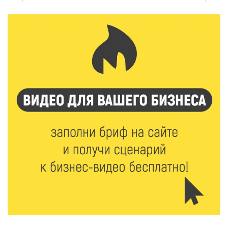
6 Авг 2026 16:37
241
Исследование: ежемесячная смена категорий
кешбэка создает волны спроса
6 Авг 2026 16:28
390
Тверские «Романтики» покорили Витебск своей
хореографией
6 Авг 2026 16:08
466
Виталий Королев наградил строителей и
анонсировал новые проекты
6 Авг 2026 16:02
186
Объем выдачи ипотеки в России вырос на 38%
6 Авг 2026 16:01
231
Калининские футболисты представят Тверскую