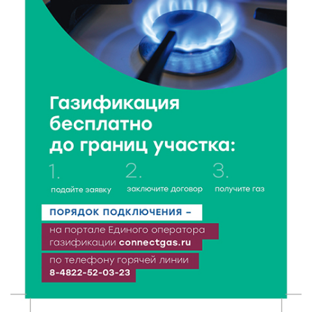
6 Авг 2026 18:18
312
Большие деньги для большой модернизации
тверских заводов
6 Авг 2026 18:01
216
«Дух больших побед»: глава спорткомитета оценил
состояние СШОР по гребле в Твери
6 Авг 2026 17:01
275
День рождения Светофора: в детском саду № 6
прошел необычный урок безопасности
6 Авг 2026 16:41
417
В Твери пройдёт дополнительный день приёма в
колледжи