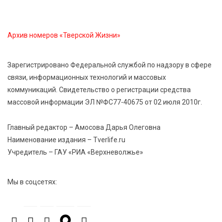
область на всероссийском марафоне «Земля
спорта»
Архив номеров «Тверской Жизни»
6 Авг 2026 15:48
530
Голубев проверил школы и детсады Зубцова к 1
Зарегистрировано Федеральной службой по надзору в сфере
сентября
связи, информационных технологий и массовых
коммуникаций. Свидетельство о регистрации средства
6 Авг 2026 15:01
312
массовой информации ЭЛ №ФС77-40675 от 02 июля 2010г.
От Твери до Москвы: выставка художника
Владимира Васильева о героях СВО проходит в РГБ
Главный редактор – Амосова Дарья Олеговна
Наименование издания – Tverlife.ru
Учредитель – ГАУ «РИА «Верхневолжье»
6 Авг 2026 14:55
254
В Твери создали соединения для кормовых
добавок, повышающие продуктивность
Мы в соцсетях:
сельхозживотных
6 Авг 2026 14:01
287