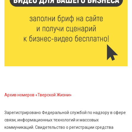
В Твери создали соединения для кормовых
добавок, повышающие продуктивность
сельхозживотных
6 Авг 2026 14:01
180
Мультфильм своими руками: в Твери дети сняли
ленту по мотивам басни «Карась»
6 Авг 2026 13:38
297
Виталий Королев: Тверская область станет
спортивной столицей России
Архив номеров «Тверской Жизни»
6 Авг 2026 13:02
299
Рынок труда 2026: где в Тверской области самые
Зарегистрировано Федеральной службой по надзору в сфере
высокие зарплаты и как изменились доходы
связи, информационных технологий и массовых
коммуникаций. Свидетельство о регистрации средства