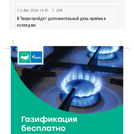
6 Авг 2026 16:41
208
В Твери пройдёт дополнительный день приёма в
колледжи
6 Авг 2026 16:37
128
Исследование: ежемесячная смена категорий
кешбэка создает волны спроса
6 Авг 2026 16:28
207
Тверские «Романтики» покорили Витебск своей
хореографией
6 Авг 2026 16:08
240
Виталий Королев наградил строителей и
анонсировал новые проекты