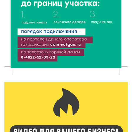
6 Авг 2026 16:02
101
Объем выдачи ипотеки в России вырос на 38%
6 Авг 2026 16:01
140
Калининские футболисты представят Тверскую
область на всероссийском марафоне «Земля
спорта»
6 Авг 2026 15:48
297
Голубев проверил школы и детсады Зубцова к 1
сентября
6 Авг 2026 15:01
170
От Твери до Москвы: выставка художника
Владимира Васильева о героях СВО проходит в РГБ
6 Авг 2026 14:55
143