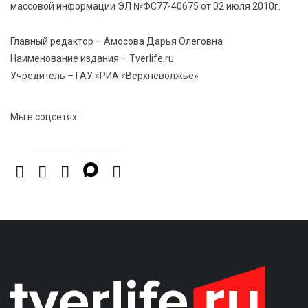
6 Авг 2026 12:43
3756
массовой информации ЭЛ №ФС77-40675 от 02 июля 2010г.
Водителям автобусов в Тверской области
компенсируют ипотеку
Главный редактор – Амосова Дарья Олеговна
Наименование издания – Tverlife.ru
Учредитель – ГАУ «РИА «Верхневолжье»
Мы в соцсетях: