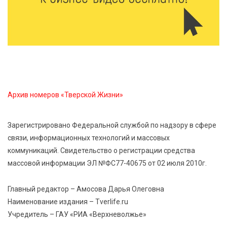
Витязи — Духовщина — Белый — Нелидово в
Тверской области
5 Авг 2026 16:32
377
«Зарядка со стражем порядка»: как в Нелидово
приобщают детей к здоровому образу жизни
Архив номеров «Тверской Жизни»
5 Авг 2026 16:16
81
21 компания Верхневолжья получила статус
«Сделано в России»
Зарегистрировано Федеральной службой по надзору в сфере
связи, информационных технологий и массовых
коммуникаций. Свидетельство о регистрации средства
5 Авг 2026 16:02
364
массовой информации ЭЛ №ФС77-40675 от 02 июля 2010г.
Спорт и дисциплина: транспортные полицейские
Вышнего Волочка провели зарядку для школьников
Главный редактор – Амосова Дарья Олеговна
Наименование издания – Tverlife.ru
5 Авг 2026 15:56
512
Учредитель – ГАУ «РИА «Верхневолжье»
Виталий Королев дал старт новым туристическим