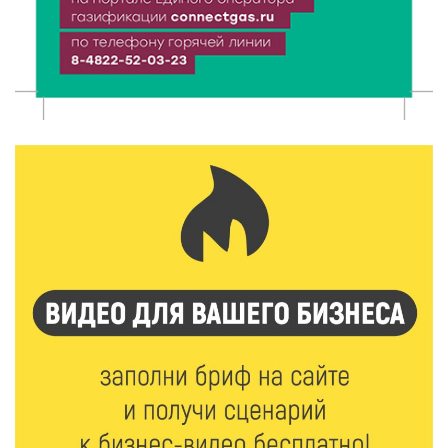
5 Авг 2026 19:02
372
Туристический азарт и командный дух: в
Максатихинском округе завершился молодёжный
фестиваль
5 Авг 2026 18:42
333
Виталий Королев: 58 пространств благоустроят в
Верхневолжье
5 Авг 2026 18:07
563
От Святого Августина до кислотных рейвов:
необычная лекция об истории танцевальной
музыки
5 Авг 2026 17:07
409
Завершается обустройство трассы