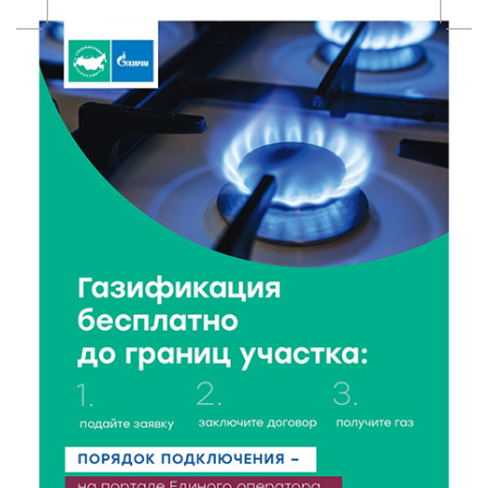
5 Авг 2026 23:02
340
В парке Твери прошла познавательная акция от
Госавтоинспекции
5 Авг 2026 22:02
344
Названы самые грамотные профессии по итогам
«Тотального диктанта»
5 Авг 2026 21:02
365
От детских площадок до спортивных арен: в
Калининском округе подвели итоги программы
поддержки местных инициатив
5 Авг 2026 20:02
281
Большая гонка на Волге: 8 августа Калязин станет
центром всероссийского велоспорта