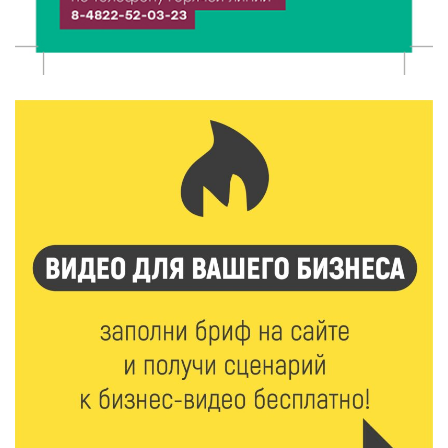
8 Авг 2026 12:37
452
Забыл вещи в транспорте? Рассказываем, что ждёт
пассажиров по новым правилам
8 Авг 2026 12:12
1256
Более 40 миллионов на металлургию получил бизнес
Твери
8 Авг 2026 11:37
421
От теории до практики: в детских лагерях Тверской
области проходят «Дни безопасности»
8 Авг 2026 10:37
408
Арбуз без риска: на что обратить внимание при
покупке — советы Роскачества