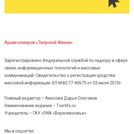
8 Авг 2026 10:21
890
Виталий Королев рассказал о доступном спорте
для жителей Верхневолжья
8 Авг 2026 09:18
379
Архив номеров «Тверской Жизни»
«Эстафету чемпионов» провели на площади
Оленинского Дома культуры
Зарегистрировано Федеральной службой по надзору в сфере
связи, информационных технологий и массовых
8 Авг 2026 07:58
500
коммуникаций. Свидетельство о регистрации средства
В Нелидово открылся бассейн
массовой информации ЭЛ №ФС77-40675 от 02 июля 2010г.
Главный редактор – Амосова Дарья Олеговна
Наименование издания – Tverlife.ru
Учредитель – ГАУ «РИА «Верхневолжье»
Мы в соцсетях: