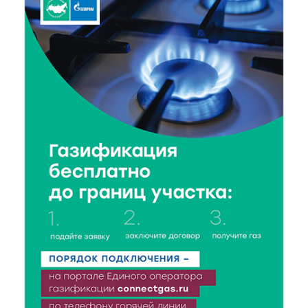
напомнили о важности дорожной дисциплины
8 Авг 2026 14:37
361
Педагог детского сада Святой Анны
Кашинской — лауреат всероссийского конкурса
8 Авг 2026 14:23
299
Тверские экологи сняли на видео медвежий обед
8 Авг 2026 14:14
476
Виталий Королев запустил веловолну на Волге в
Калязине
8 Авг 2026 13:37
805
Чем удивит X Международный фестиваль «Калитка»
в 2026 году?