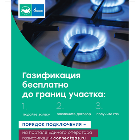
«Чайке»
7 Авг 2026 18:02
277
В Нило-Столобенской пустыни началась
реставрация фасада исторической
Крестовоздвиженской церкви
7 Авг 2026 18:01
124
День арбуза отметили ребята в Андреапольском
Доме культуры
7 Авг 2026 17:02
179
Названы первые победители программы «Земский
работник культуры» в Тверской области
7 Авг 2026 16:32
317
Без прав и лицензий: итоги проверки таксистов в