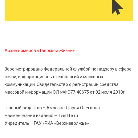
7 Авг 2026 15:30
151
«Россети Центр» отремонтировали почти 270
трансформаторных подстанций и более 146 км ЛЭП
в Тверской области
Архив номеров «Тверской Жизни»
7 Авг 2026 15:10
141
На Петербургском марафоне «Пушкин — Петербург»
Зарегистрировано Федеральной службой по надзору в сфере
появится новая беговая трасса для
связи, информационных технологий и массовых
профессиональных спортсменов
коммуникаций. Свидетельство о регистрации средства
массовой информации ЭЛ №ФС77-40675 от 02 июля 2010г.
7 Авг 2026 15:02
944
От звёздочек к чемпионам: в Твери отметили
Главный редактор – Амосова Дарья Олеговна
заслуги тренеров и атлетов
Наименование издания – Tverlife.ru
Учредитель – ГАУ «РИА «Верхневолжье»
7 Авг 2026 14:46
177