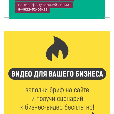
Твери
7 Авг 2026 16:02
277
Сладкая программа в Твери: дегустация мёда и
рассказ о жизни пчёл
7 Авг 2026 15:41
155
Открыт набор на программу амбассадоров для
студентов российских вузов
7 Авг 2026 15:37
159
Жителям Тверской области напомнили об
опасности домашних заготовок
7 Авг 2026 15:32
176
Золотой век “Горьковки”: как А. М. Кузнецова
изменила библиотечную жизнь Верхневолжья