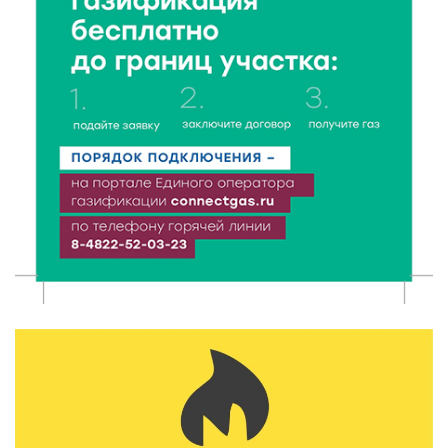
Доме культуры
7 Авг 2026 17:02
210
Названы первые победители программы «Земский
работник культуры» в Тверской области
7 Авг 2026 16:32
368
Без прав и лицензий: итоги проверки таксистов в
Твери
7 Авг 2026 16:02
354
Сладкая программа в Твери: дегустация мёда и
рассказ о жизни пчёл
7 Авг 2026 15:41
182
Открыт набор на программу амбассадоров для
студентов российских вузов