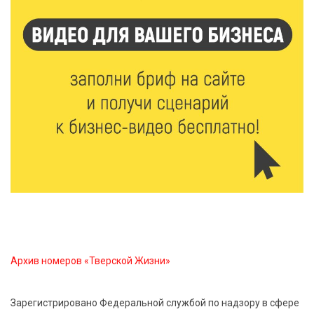
7 Авг 2026 15:37
181
Жителям Тверской области напомнили об
опасности домашних заготовок
7 Авг 2026 15:32
188
Золотой век “Горьковки”: как А. М. Кузнецова
изменила библиотечную жизнь Верхневолжья
7 Авг 2026 15:30
197
«Россети Центр» отремонтировали почти 270
трансформаторных подстанций и более 146 км ЛЭП
в Тверской области
Архив номеров «Тверской Жизни»
7 Авг 2026 15:10
209
На Петербургском марафоне «Пушкин — Петербург»
Зарегистрировано Федеральной службой по надзору в сфере
появится новая беговая трасса для