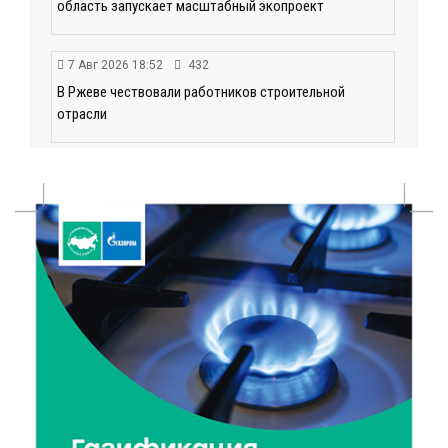
область запускает масштабный экопроект
7 Авг 2026 18:52
432
В Ржеве чествовали работников строительной
отрасли
7 Авг 2026 18:10
117
Зарядка со стражем порядка объединила детей в
«Чайке»
7 Авг 2026 18:02
305
В Нило-Столобенской пустыни началась
реставрация фасада исторической
Крестовоздвиженской церкви
7 Авг 2026 18:01
163
День арбуза отметили ребята в Андреапольском