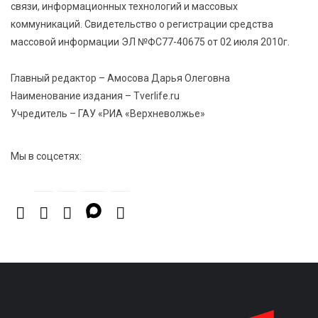
связи, информационных технологий и массовых
профессиональных спортсменов
коммуникаций. Свидетельство о регистрации средства
массовой информации ЭЛ №ФС77-40675 от 02 июля 2010г.
7 Авг 2026 15:02
1012
От звёздочек к чемпионам: в Твери отметили
Главный редактор – Амосова Дарья Олеговна
заслуги тренеров и атлетов
Наименование издания – Tverlife.ru
Учредитель – ГАУ «РИА «Верхневолжье»
7 Авг 2026 14:46
203
Медицина стала самым популярным направлением у
Мы в соцсетях:
абитуриентов в 2026 году