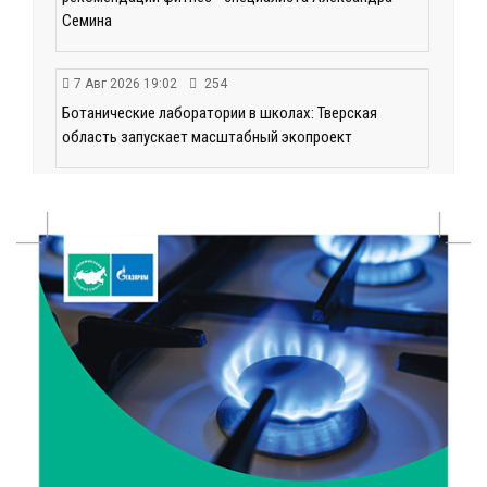
Семина
7 Авг 2026 19:02
254
Ботанические лаборатории в школах: Тверская
область запускает масштабный экопроект
7 Авг 2026 18:52
511
В Ржеве чествовали работников строительной
отрасли
7 Авг 2026 18:10
144
Зарядка со стражем порядка объединила детей в
«Чайке»
7 Авг 2026 18:02
345
В Нило-Столобенской пустыни началась