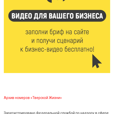
рассказ о жизни пчёл
7 Авг 2026 15:41
223
Открыт набор на программу амбассадоров для
студентов российских вузов
7 Авг 2026 15:37
222
Жителям Тверской области напомнили об
опасности домашних заготовок
7 Авг 2026 15:32
302
Золотой век “Горьковки”: как А. М. Кузнецова
изменила библиотечную жизнь Верхневолжья
Архив номеров «Тверской Жизни»
7 Авг 2026 15:30
264
«Россети Центр» отремонтировали почти 270
трансформаторных подстанций и более 146 км ЛЭП
Зарегистрировано Федеральной службой по надзору в сфере