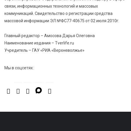
в Тверской области
связи, информационных технологий и массовых
коммуникаций. Свидетельство о регистрации средства
7 Авг 2026 15:10
261
массовой информации ЭЛ №ФС77-40675 от 02 июля 2010г.
На Петербургском марафоне «Пушкин — Петербург»
появится новая беговая трасса для
Главный редактор – Амосова Дарья Олеговна
профессиональных спортсменов
Наименование издания – Tverlife.ru
Учредитель – ГАУ «РИА «Верхневолжье»
7 Авг 2026 15:02
1107
От звёздочек к чемпионам: в Твери отметили
Мы в соцсетях:
заслуги тренеров и атлетов