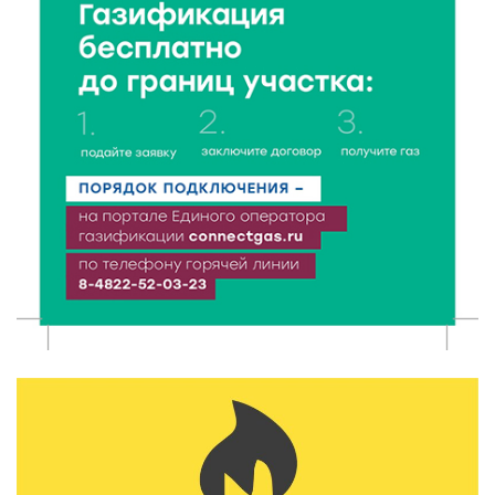
реставрация фасада исторической
Крестовоздвиженской церкви
7 Авг 2026 18:01
216
День арбуза отметили ребята в Андреапольском
Доме культуры
7 Авг 2026 17:02
274
Названы первые победители программы «Земский
работник культуры» в Тверской области
7 Авг 2026 16:32
467
Без прав и лицензий: итоги проверки таксистов в
Твери
7 Авг 2026 16:02
434
Сладкая программа в Твери: дегустация мёда и