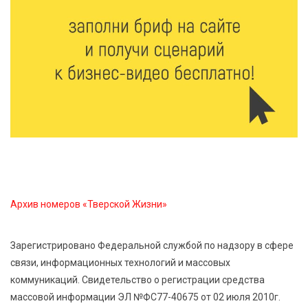
для жителей Верхневолжья
8 Авг 2026 09:18
256
«Эстафету чемпионов» провели на площади
Оленинского Дома культуры
8 Авг 2026 07:58
355
В Нелидово открылся бассейн
8 Авг 2026 05:02
347
В Тверской области провели Арбузный книжный
Архив номеров «Тверской Жизни»
день
Зарегистрировано Федеральной службой по надзору в сфере
7 Авг 2026 23:02
429
связи, информационных технологий и массовых
В Тверской области стартовала четвертая смена:
коммуникаций. Свидетельство о регистрации средства
инспекторы ГИБДД напомнили школьникам
правила безопасности в автобусах
массовой информации ЭЛ №ФС77-40675 от 02 июля 2010г.