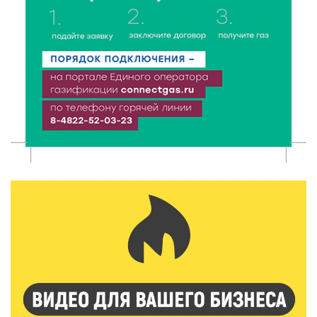
пассажиров по новым правилам
8 Авг 2026 12:12
671
Более 40 миллионов на металлургию получил бизнес
Твери
8 Авг 2026 11:37
319
От теории до практики: в детских лагерях Тверской
области проходят «Дни безопасности»
8 Авг 2026 10:37
279
Арбуз без риска: на что обратить внимание при
покупке — советы Роскачества
8 Авг 2026 10:21
387
Виталий Королев рассказал о доступном спорте