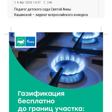
8 Авг 2026 14:37
246
Педагог детского сада Святой Анны
Кашинской — лауреат всероссийского конкурса
8 Авг 2026 14:23
175
Тверские экологи сняли на видео медвежий обед
8 Авг 2026 14:14
226
Виталий Королев запустил веловолну на Волге в
Калязине
8 Авг 2026 13:37
447
Чем удивит X Международный фестиваль «Калитка»
в 2026 году?
8 Авг 2026 12:37
252
Забыл вещи в транспорте? Рассказываем, что ждёт