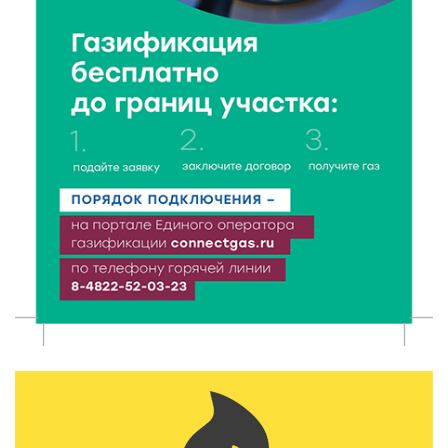
«Чайке»
7 Авг 2026 18:02
373
В Нило-Столобенской пустыни началась
реставрация фасада исторической
Крестовоздвиженской церкви
7 Авг 2026 18:01
270
День арбуза отметили ребята в Андреапольском
Доме культуры
7 Авг 2026 17:02
309
Названы первые победители программы «Земский
работник культуры» в Тверской области
7 Авг 2026 16:32
532
Без прав и лицензий: итоги проверки таксистов в