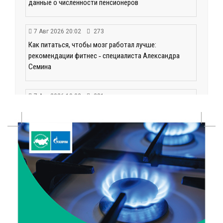
данные о численности пенсионеров
7 Авг 2026 20:02
273
Как питаться, чтобы мозг работал лучше:
рекомендации фитнес ‑ специалиста Александра
Семина
7 Авг 2026 19:02
281
Ботанические лаборатории в школах: Тверская
область запускает масштабный экопроект
7 Авг 2026 18:52
566
В Ржеве чествовали работников строительной
отрасли
7 Авг 2026 18:10
169
Зарядка со стражем порядка объединила детей в