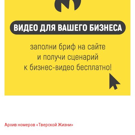
Твери
7 Авг 2026 16:02
500
Сладкая программа в Твери: дегустация мёда и
рассказ о жизни пчёл
7 Авг 2026 15:41
258
Открыт набор на программу амбассадоров для
студентов российских вузов
7 Авг 2026 15:37
237
Жителям Тверской области напомнили об
опасности домашних заготовок
7 Авг 2026 15:32
315
Архив номеров «Тверской Жизни»
Золотой век “Горьковки”: как А. М. Кузнецова
изменила библиотечную жизнь Верхневолжья