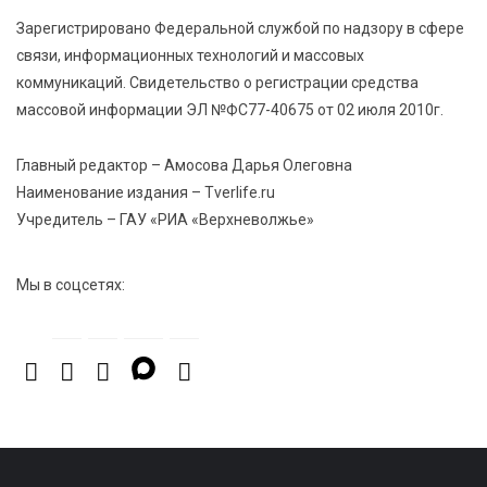
Зарегистрировано Федеральной службой по надзору в сфере
связи, информационных технологий и массовых
7 Авг 2026 15:30
290
коммуникаций. Свидетельство о регистрации средства
«Россети Центр» отремонтировали почти 270
массовой информации ЭЛ №ФС77-40675 от 02 июля 2010г.
трансформаторных подстанций и более 146 км ЛЭП
в Тверской области
Главный редактор – Амосова Дарья Олеговна
Наименование издания – Tverlife.ru
7 Авг 2026 15:10
292
Учредитель – ГАУ «РИА «Верхневолжье»
На Петербургском марафоне «Пушкин — Петербург»
появится новая беговая трасса для
профессиональных спортсменов
Мы в соцсетях: