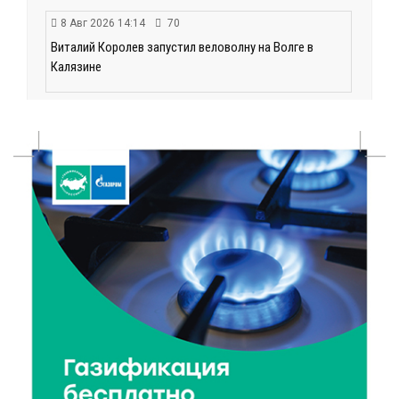
8 Авг 2026 14:14
70
Виталий Королев запустил веловолну на Волге в
Калязине
8 Авг 2026 13:37
226
Чем удивит X Международный фестиваль «Калитка»
в 2026 году?
8 Авг 2026 12:37
192
Забыл вещи в транспорте? Рассказываем, что ждёт
пассажиров по новым правилам
8 Авг 2026 12:12
162
Более 40 миллионов на металлургию получил бизнес
Твери