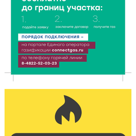
8 Авг 2026 11:37
264
От теории до практики: в детских лагерях Тверской
области проходят «Дни безопасности»
8 Авг 2026 10:37
205
Арбуз без риска: на что обратить внимание при
покупке — советы Роскачества
8 Авг 2026 10:21
141
Виталий Королев рассказал о доступном спорте
для жителей Верхневолжья
8 Авг 2026 09:18
175
«Эстафету чемпионов» провели на площади
Оленинского Дома культуры
8 Авг 2026 07:58
248