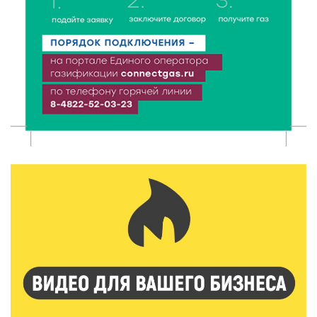
7 Авг 2026 13:32
165
В Старице состоится бесплатный фестиваль
авиамоделей
7 Авг 2026 13:02
162
Как уберечься от клещей: рекомендации
Роспотребнадзора и текущая статистика
7 Авг 2026 12:36
216
От танцев до спорта: в Твери на семи площадках
пройдут праздничные мероприятия
7 Авг 2026 12:32
147
Маткапитал в деле: свыше 1900 тверских семей
оплатили образование детей в 2026 году
7 Авг 2026 12:02
144