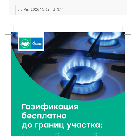
7 Авг 2026 15:02
374
От звёздочек к чемпионам: в Твери отметили
заслуги тренеров и атлетов
7 Авг 2026 14:46
80
Медицина стала самым популярным направлением у
абитуриентов в 2026 году
7 Авг 2026 14:31
117
От сортировки мусора до жилья для ветеранов СВО:
Владимир Васильев посетил СНТ в Твери
7 Авг 2026 14:02
127
Владимир Васильев получил удостоверение
кандидата в депутаты Госдумы IX созыва