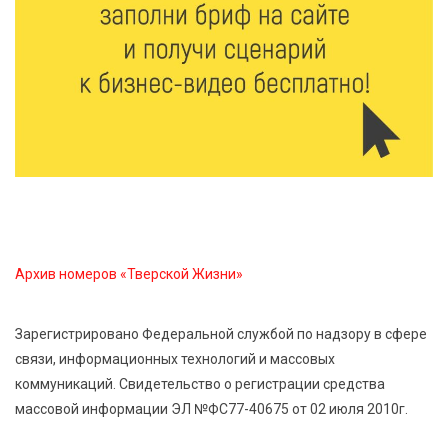
Ребёнок, жизнь, семья: жители Твери назвали
главные подарки в своей жизни
7 Авг 2026 11:44
219
Виталий Королев увеличил выплату контрактникам
до 2,5 миллиона рублей
7 Авг 2026 11:33
898
Новые профессии открывают тверичам путь к
карьерному росту
Архив номеров «Тверской Жизни»
7 Авг 2026 11:32
186
Зарегистрировано Федеральной службой по надзору в сфере
Спрос растёт: жители других регионов активнее
связи, информационных технологий и массовых
оформляют недвижимость в Тверской области
коммуникаций. Свидетельство о регистрации средства
массовой информации ЭЛ №ФС77-40675 от 02 июля 2010г.
7 Авг 2026 11:17
111