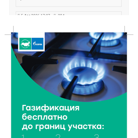
5 Авг 2026 17:07
284
Завершается обустройство трассы
Витязи — Духовщина — Белый — Нелидово в
Тверской области
5 Авг 2026 16:32
323
«Зарядка со стражем порядка»: как в Нелидово
приобщают детей к здоровому образу жизни
5 Авг 2026 16:02
289
Спорт и дисциплина: транспортные полицейские
Вышнего Волочка провели зарядку для школьников
5 Авг 2026 15:56
420
Виталий Королев дал старт новым туристическим
проектам в регионе