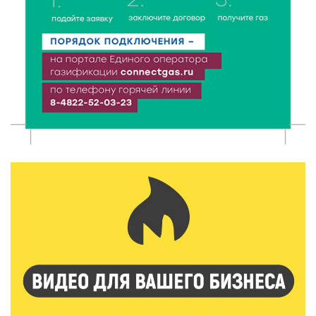
5 Авг 2026 15:32
308
В Калининском округе отметят День
физкультурника масштабной Спартакиадой
5 Авг 2026 15:25
242
Около 2300 учащихся школ и колледжей прошли
обучение в УМЦ «Авангард» при ВУЦ ТвГТУ
5 Авг 2026 15:02
331
От детских зон до полётов на шарах: в парке
«Гришкино» готовят масштабный праздник
5 Авг 2026 14:44
221
Россияне полюбили «раскладушки» и «книжки»