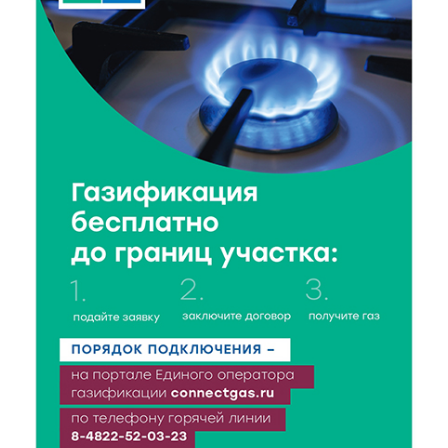
8 Авг 2026 12:12
109
Более 40 миллионов на металлургию получил бизнес
Твери
8 Авг 2026 11:37
264
От теории до практики: в детских лагерях Тверской
области проходят «Дни безопасности»
8 Авг 2026 10:37
189
Арбуз без риска: на что обратить внимание при
покупке — советы Роскачества
8 Авг 2026 10:21
141
Виталий Королев рассказал о доступном спорте
для жителей Верхневолжья