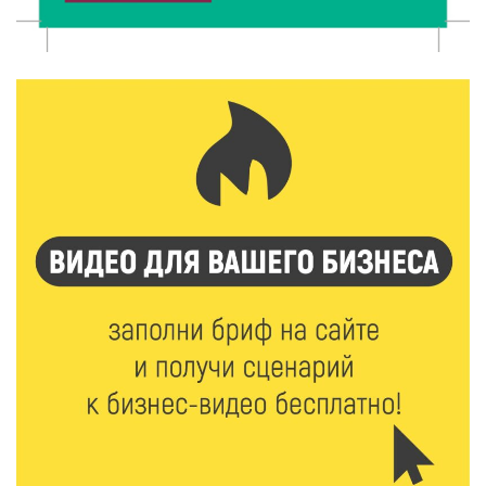
8 Авг 2026 09:18
175
«Эстафету чемпионов» провели на площади
Оленинского Дома культуры
8 Авг 2026 07:58
248
В Нелидово открылся бассейн
8 Авг 2026 05:02
258
В Тверской области провели Арбузный книжный
день
7 Авг 2026 23:02
330
В Тверской области стартовала четвертая смена:
инспекторы ГИБДД напомнили школьникам
правила безопасности в автобусах
7 Авг 2026 22:32
355