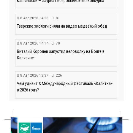
Кашинской — лауреат всероссийского конкурса
8 Авг 2026 14:23
81
Тверские экологи сняли на видео медвежий обед
8 Авг 2026 14:14
70
Виталий Королев запустил веловолну на Волге в
Калязине
8 Авг 2026 13:37
226
Чем удивит X Международный фестиваль «Калитка»
в 2026 году?
8 Авг 2026 12:37
192
Забыл вещи в транспорте? Рассказываем, что ждёт
пассажиров по новым правилам