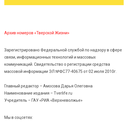
Сотрудники УФСИН по Тверской области
поддержали Всероссийскую акцию ко Дню
физкультурника
Архив номеров «Тверской Жизни»
7 Авг 2026 22:02
358
Новые правила РЖД: пассажиров начнут
информировать об изменениях маршрута в
Зарегистрировано Федеральной службой по надзору в сфере
цифровом формате
связи, информационных технологий и массовых
коммуникаций. Свидетельство о регистрации средства
7 Авг 2026 21:02
505
массовой информации ЭЛ №ФС77-40675 от 02 июля 2010г.
Социальный фонд РФ представил актуальные
данные о численности пенсионеров
Главный редактор – Амосова Дарья Олеговна
Наименование издания – Tverlife.ru
Учредитель – ГАУ «РИА «Верхневолжье»
Мы в соцсетях: