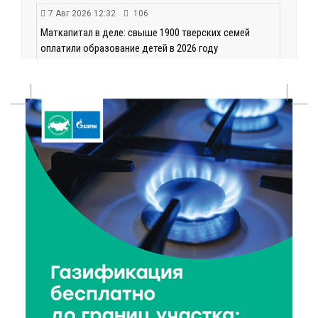
7 Авг 2026 12:32
106
Маткапитал в деле: свыше 1900 тверских семей
оплатили образование детей в 2026 году
7 Авг 2026 12:02
128
Ребёнок, жизнь, семья: жители Твери назвали
главные подарки в своей жизни
7 Авг 2026 11:44
154
Виталий Королев увеличил выплату контрактникам
до 2,5 миллиона рублей
7 Авг 2026 11:33
741
Новые профессии открывают тверичам путь к
карьерному росту