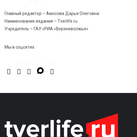
От зарядки до ПДД: как в Твери детям прививают
здоровый образ жизни и навыки дорожной
Главный редактор – Амосова Дарья Олеговна
безопасности
Наименование издания – Tverlife.ru
Учредитель – ГАУ «РИА «Верхневолжье»
Мы в соцсетях: