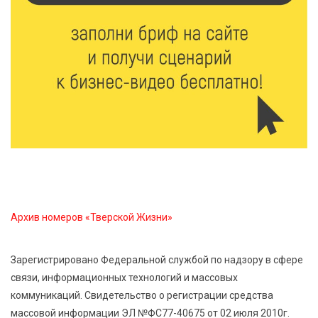
Юные таланты Твери могут вписать свои семьи в
историю России
7 Авг 2026 10:32
161
«Сказки леса» в Кимрах: новая выставка
раскрывает красоту заповедных уголков России
7 Авг 2026 10:02
133
День физкультурника в Тверской области: где и
какие спортивные события пройдут в выходные
Архив номеров «Тверской Жизни»
7 Авг 2026 09:32
216
“Посольство Дружбы” стартовало в Твери:
школьники из Твери и Палестины объединились
Зарегистрировано Федеральной службой по надзору в сфере
ради диалога культур
связи, информационных технологий и массовых
коммуникаций. Свидетельство о регистрации средства
7 Авг 2026 09:02
204
массовой информации ЭЛ №ФС77-40675 от 02 июля 2010г.