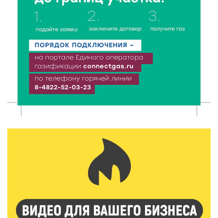
7 Авг 2026 11:32
141
Спрос растёт: жители других регионов активнее
оформляют недвижимость в Тверской области
7 Авг 2026 11:17
73
Энергетики «Тверьэнерго» готовятся к ухудшению
погодных условий
7 Авг 2026 11:01
142
Оловянные солдатики и реликвии прошлого: что
можно увидеть на новой выставке в Торжке
7 Авг 2026 10:59
221
В Тверской области 7 августа ожидаются ливни,
грозы и сильный ветер
7 Авг 2026 10:56
134