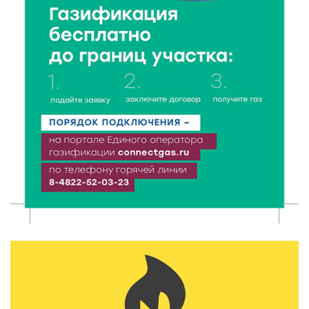
5 Авг 2026 18:07
511
От Святого Августина до кислотных рейвов:
необычная лекция об истории танцевальной
музыки
5 Авг 2026 17:07
356
Завершается обустройство трассы
Витязи — Духовщина — Белый — Нелидово в
Тверской области
5 Авг 2026 16:32
361
«Зарядка со стражем порядка»: как в Нелидово
приобщают детей к здоровому образу жизни
5 Авг 2026 16:02
327
Спорт и дисциплина: транспортные полицейские