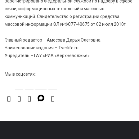
Зарегистрировано Федеральной службой по надзору в сфере
связи, информационных технологий и массовых
коммуникаций. Свидетельство о регистрации средства
5 Авг 2026 14:44
264
массовой информации ЭЛ №ФС77-40675 от 02 июля 2010г.
Россияне полюбили «раскладушки» и «книжки»
Главный редактор – Амосова Дарья Олеговна
5 Авг 2026 14:32
386
Наименование издания – Tverlife.ru
Топ-4 направлений: какие специальности стали
Учредитель – ГАУ «РИА «Верхневолжье»
самыми популярными у абитуриентов в 2026 году
Мы в соцсетях: