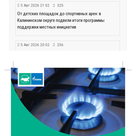
5 Авг 2026 21:02
325
От детских площадок до спортивных арен: в
Калининском округе подвели итоги программы
поддержки местных инициатив
5 Авг 2026 20:02
256
Большая гонка на Волге: 8 августа Калязин станет
центром всероссийского велоспорта
5 Авг 2026 19:02
358
Туристический азарт и командный дух: в
Максатихинском округе завершился молодёжный
фестиваль
5 Авг 2026 18:42
283
Виталий Королев: 58 пространств благоустроят в
Верхневолжье