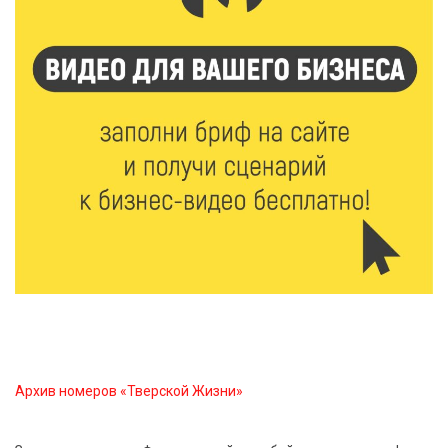
Вышнего Волочка провели зарядку для школьников
5 Авг 2026 15:56
490
Виталий Королев дал старт новым туристическим
проектам в регионе
5 Авг 2026 15:32
380
В Калининском округе отметят День
физкультурника масштабной Спартакиадой
5 Авг 2026 15:25
268
Около 2300 учащихся школ и колледжей прошли
обучение в УМЦ «Авангард» при ВУЦ ТвГТУ
Архив номеров «Тверской Жизни»
5 Авг 2026 15:02
369
От детских зон до полётов на шарах: в парке
«Гришкино» готовят масштабный праздник