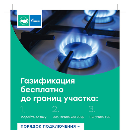
8 Авг 2026 14:37
349
Педагог детского сада Святой Анны
Кашинской — лауреат всероссийского конкурса
8 Авг 2026 14:23
299
Тверские экологи сняли на видео медвежий обед
8 Авг 2026 14:14
461
Виталий Королев запустил веловолну на Волге в
Калязине
8 Авг 2026 13:37
774
Чем удивит X Международный фестиваль «Калитка»
в 2026 году?
8 Авг 2026 12:37
437