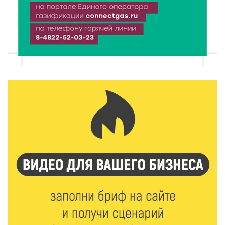
Забыл вещи в транспорте? Рассказываем, что ждёт
пассажиров по новым правилам
8 Авг 2026 12:12
1242
Более 40 миллионов на металлургию получил бизнес
Твери
8 Авг 2026 11:37
421
От теории до практики: в детских лагерях Тверской
области проходят «Дни безопасности»
8 Авг 2026 10:37
394
Арбуз без риска: на что обратить внимание при
покупке — советы Роскачества
8 Авг 2026 10:21
875
Виталий Королев рассказал о доступном спорте