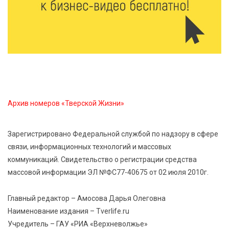
для жителей Верхневолжья
8 Авг 2026 09:18
379
«Эстафету чемпионов» провели на площади
Оленинского Дома культуры
8 Авг 2026 07:58
471
Архив номеров «Тверской Жизни»
В Нелидово открылся бассейн
Зарегистрировано Федеральной службой по надзору в сфере
8 Авг 2026 05:02
455
связи, информационных технологий и массовых
В Тверской области провели Арбузный книжный
коммуникаций. Свидетельство о регистрации средства
день
массовой информации ЭЛ №ФС77-40675 от 02 июля 2010г.
Главный редактор – Амосова Дарья Олеговна
Наименование издания – Tverlife.ru
Учредитель – ГАУ «РИА «Верхневолжье»