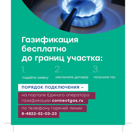
Светофор, ЮИДовцы и ГИБДД: в Ржевском округе
напомнили о важности дорожной дисциплины
8 Авг 2026 14:37
375
Педагог детского сада Святой Анны
Кашинской — лауреат всероссийского конкурса
8 Авг 2026 14:23
313
Тверские экологи сняли на видео медвежий обед
8 Авг 2026 14:14
501
Виталий Королев запустил веловолну на Волге в
Калязине
8 Авг 2026 13:37
819
Чем удивит X Международный фестиваль «Калитка»
в 2026 году?