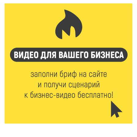
8 Авг 2026 12:37
452
Забыл вещи в транспорте? Рассказываем, что ждёт
пассажиров по новым правилам
8 Авг 2026 12:12
1281
Более 40 миллионов на металлургию получил бизнес
Твери
8 Авг 2026 11:37
421
От теории до практики: в детских лагерях Тверской
области проходят «Дни безопасности»
8 Авг 2026 10:37
408
Арбуз без риска: на что обратить внимание при
покупке — советы Роскачества