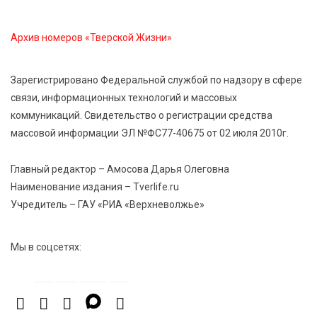
8 Авг 2026 10:21
916
Архив номеров «Тверской Жизни»
Виталий Королев рассказал о доступном спорте
для жителей Верхневолжья
Зарегистрировано Федеральной службой по надзору в сфере
связи, информационных технологий и массовых
8 Авг 2026 09:18
379
коммуникаций. Свидетельство о регистрации средства
«Эстафету чемпионов» провели на площади
Оленинского Дома культуры
массовой информации ЭЛ №ФС77-40675 от 02 июля 2010г.
Главный редактор – Амосова Дарья Олеговна
Наименование издания – Tverlife.ru
Учредитель – ГАУ «РИА «Верхневолжье»
Мы в соцсетях: