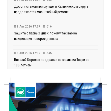
Дороги становятся лучше: в Калининском округе
продолжается масштабный ремонт
8 Авг 2026 17:37
616
Защита с первых дней: почему так важна
вакцинация новорождённых
8 Авг 2026 17:17
545
Виталий Королев поздравил ветерана из Твери со
100-летием
8 Авг 2026 16:37
400
20 гектаров под борщевиком: в Вышневолоцком
округе выявили нарушения на сельхозучастке
8 Авг 2026 15:37
346