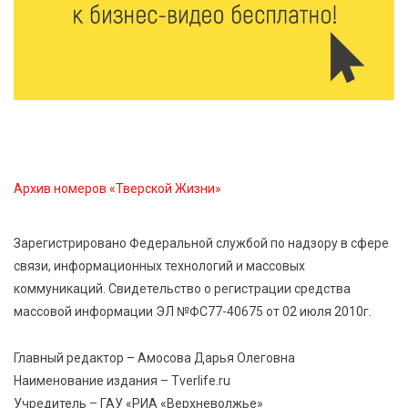
паразитарных заболеваний у детей
9 Авг 2026 10:10
2718
Тверские пенсионеры скажут «спасибо» интернету
9 Авг 2026 09:19
652
Виталий Королев поблагодарил волонтёров-
Архив номеров «Тверской Жизни»
медиков за их добрые сердца
Зарегистрировано Федеральной службой по надзору в сфере
8 Авг 2026 20:37
570
связи, информационных технологий и массовых
В Твери росгвардейцы отметили День
коммуникаций. Свидетельство о регистрации средства
физкультурника турниром по настольному теннису
массовой информации ЭЛ №ФС77-40675 от 02 июля 2010г.
8 Авг 2026 19:37
611
Главный редактор – Амосова Дарья Олеговна
Когда тренироваться в жару: тренер дал чёткие
Наименование издания – Tverlife.ru
рекомендации по безопасным занятиям на улице
Учредитель – ГАУ «РИА «Верхневолжье»