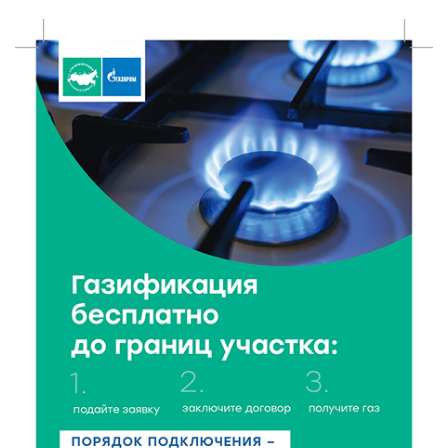
благоустраивают территорию у памятника семье
Гумилёвых-Ахматовой
9 Авг 2026 16:13
311
Ткань с душой: Надежда Баринова раскрыла
секреты повседневного костюма тверской
крестьянки
9 Авг 2026 15:13
327
Природное наследие Верхневолжья: где в Тверской
области берегут первозданную красоту?
9 Авг 2026 14:19
1465
Тверские компании могут получить грант до 30 млн
рублей
9 Авг 2026 14:13
301