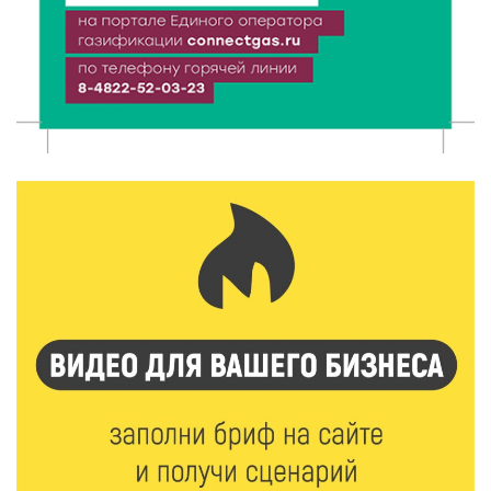
Вышневолоцкий музей раскроет малоизвестные
страницы биографии Муслима Магомаева
9 Авг 2026 13:13
450
Поддержка и знания: в Рамешках обсудили
тонкости грудного вскармливания
9 Авг 2026 12:13
372
От проекта к проекту: в Твери самозанятость чаще
воспринимают как временную меру
9 Авг 2026 12:12
689
Бологовские школьники доказали чистоту воздуха
в парке
9 Авг 2026 11:13
359
Гигиена и безопасность: простые меры против