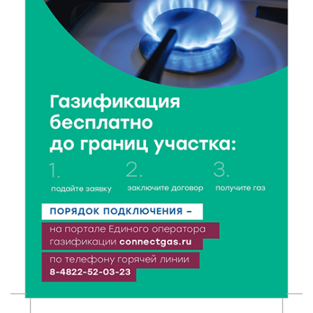
В Твери росгвардейцы отметили День
физкультурника турниром по настольному теннису
8 Авг 2026 19:37
430
Когда тренироваться в жару: тренер дал чёткие
рекомендации по безопасным занятиям на улице
8 Авг 2026 18:37
361
Дороги становятся лучше: в Калининском округе
продолжается масштабный ремонт
8 Авг 2026 17:37
665
Защита с первых дней: почему так важна
вакцинация новорождённых
8 Авг 2026 17:17
611
Виталий Королев поздравил ветерана из Твери со