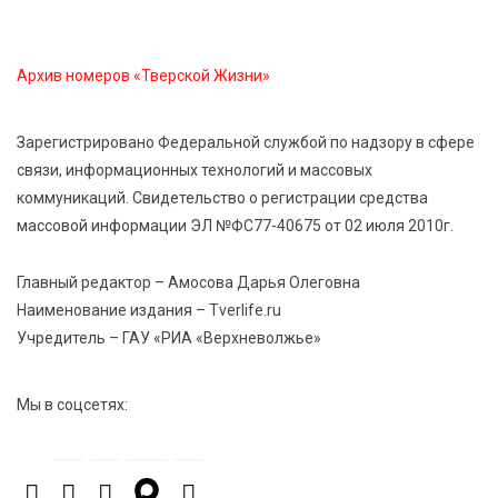
8 Авг 2026 14:14
581
Виталий Королев запустил веловолну на Волге в
Архив номеров «Тверской Жизни»
Калязине
Зарегистрировано Федеральной службой по надзору в сфере
8 Авг 2026 13:37
931
связи, информационных технологий и массовых
Чем удивит X Международный фестиваль «Калитка»
коммуникаций. Свидетельство о регистрации средства
в 2026 году?
массовой информации ЭЛ №ФС77-40675 от 02 июля 2010г.
Главный редактор – Амосова Дарья Олеговна
Наименование издания – Tverlife.ru
Учредитель – ГАУ «РИА «Верхневолжье»
Мы в соцсетях: