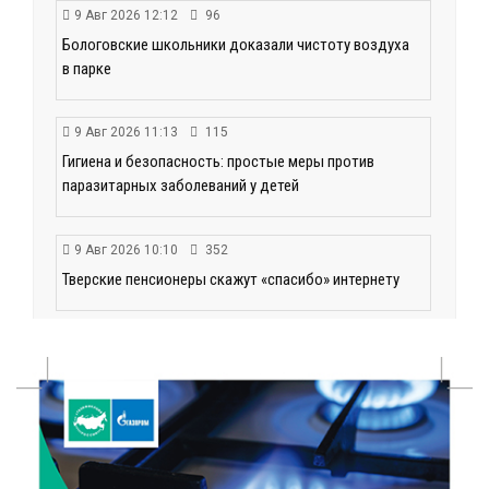
9 Авг 2026 12:12
96
Бологовские школьники доказали чистоту воздуха
в парке
9 Авг 2026 11:13
115
Гигиена и безопасность: простые меры против
паразитарных заболеваний у детей
9 Авг 2026 10:10
352
Тверские пенсионеры скажут «спасибо» интернету
9 Авг 2026 09:19
114
Виталий Королев поблагодарил волонтёров-
медиков за их добрые сердца
8 Авг 2026 20:37
350