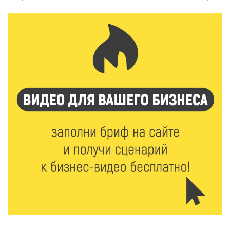
100-летием
8 Авг 2026 16:37
426
20 гектаров под борщевиком: в Вышневолоцком
округе выявили нарушения на сельхозучастке
8 Авг 2026 15:37
372
Светофор, ЮИДовцы и ГИБДД: в Ржевском округе
напомнили о важности дорожной дисциплины
8 Авг 2026 14:37
405
Педагог детского сада Святой Анны
Кашинской — лауреат всероссийского конкурса
8 Авг 2026 14:23
343
Тверские экологи сняли на видео медвежий обед