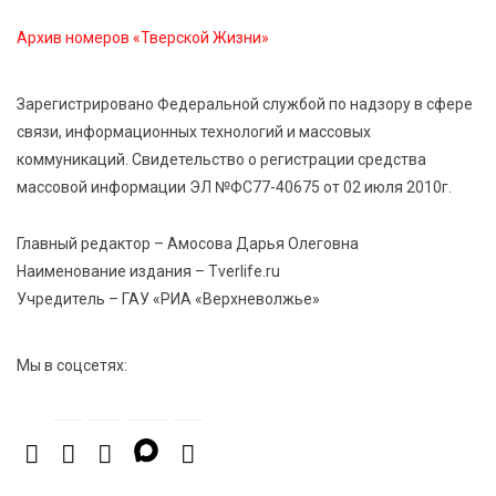
Архив номеров «Тверской Жизни»
7 Авг 2026 15:10
249
На Петербургском марафоне «Пушкин — Петербург»
Зарегистрировано Федеральной службой по надзору в сфере
появится новая беговая трасса для
связи, информационных технологий и массовых
профессиональных спортсменов
коммуникаций. Свидетельство о регистрации средства
массовой информации ЭЛ №ФС77-40675 от 02 июля 2010г.
7 Авг 2026 15:02
1079
От звёздочек к чемпионам: в Твери отметили
Главный редактор – Амосова Дарья Олеговна
заслуги тренеров и атлетов
Наименование издания – Tverlife.ru
Учредитель – ГАУ «РИА «Верхневолжье»
7 Авг 2026 14:46
243
Медицина стала самым популярным направлением у
Мы в соцсетях:
абитуриентов в 2026 году