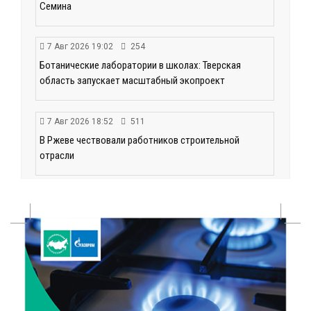
Семина
7 Авг 2026 19:02
254
Ботанические лаборатории в школах: Тверская
область запускает масштабный экопроект
7 Авг 2026 18:52
511
В Ржеве чествовали работников строительной
отрасли
7 Авг 2026 18:10
144
Зарядка со стражем порядка объединила детей в
«Чайке»
7 Авг 2026 18:02
345
В Нило-Столобенской пустыни началась
реставрация фасада исторической