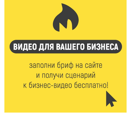
7 Авг 2026 15:41
208
Открыт набор на программу амбассадоров для
студентов российских вузов
7 Авг 2026 15:37
208
Жителям Тверской области напомнили об
опасности домашних заготовок
7 Авг 2026 15:32
302
Золотой век “Горьковки”: как А. М. Кузнецова
изменила библиотечную жизнь Верхневолжья
7 Авг 2026 15:30
264
«Россети Центр» отремонтировали почти 270
трансформаторных подстанций и более 146 км ЛЭП
в Тверской области