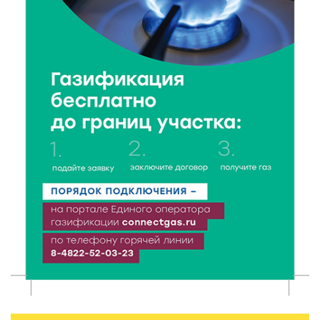
Крестовоздвиженской церкви
7 Авг 2026 18:01
189
День арбуза отметили ребята в Андреапольском
Доме культуры
7 Авг 2026 17:02
274
Названы первые победители программы «Земский
работник культуры» в Тверской области
7 Авг 2026 16:32
467
Без прав и лицензий: итоги проверки таксистов в
Твери
7 Авг 2026 16:02
434
Сладкая программа в Твери: дегустация мёда и
рассказ о жизни пчёл