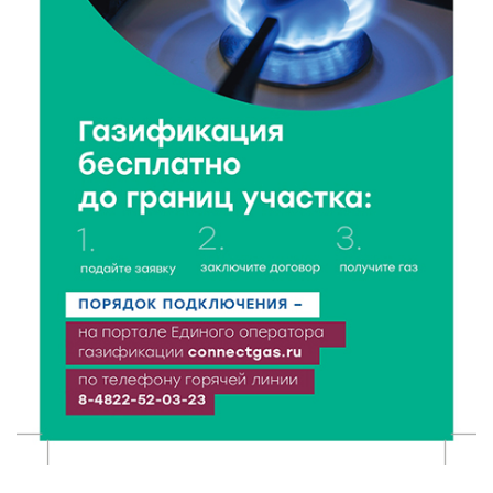
кешбэка создает волны спроса
6 Авг 2026 16:28
231
Тверские «Романтики» покорили Витебск своей
хореографией
6 Авг 2026 16:08
299
Виталий Королев наградил строителей и
анонсировал новые проекты
6 Авг 2026 16:02
113
Объем выдачи ипотеки в России вырос на 38%
6 Авг 2026 16:01
152
Калининские футболисты представят Тверскую
область на всероссийском марафоне «Земля