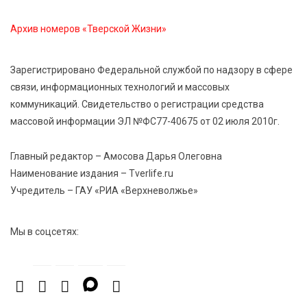
ленту по мотивам басни «Карась»
Архив номеров «Тверской Жизни»
6 Авг 2026 13:38
324
Виталий Королев: Тверская область станет
Зарегистрировано Федеральной службой по надзору в сфере
спортивной столицей России
связи, информационных технологий и массовых
коммуникаций. Свидетельство о регистрации средства
6 Авг 2026 13:02
315
массовой информации ЭЛ №ФС77-40675 от 02 июля 2010г.
Рынок труда 2026: где в Тверской области самые
высокие зарплаты и как изменились доходы
Главный редактор – Амосова Дарья Олеговна
Наименование издания – Tverlife.ru
Учредитель – ГАУ «РИА «Верхневолжье»
Мы в соцсетях: