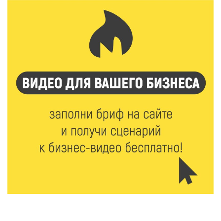
спорта»
6 Авг 2026 15:48
353
Голубев проверил школы и детсады Зубцова к 1
сентября
6 Авг 2026 15:01
183
От Твери до Москвы: выставка художника
Владимира Васильева о героях СВО проходит в РГБ
6 Авг 2026 14:55
154
В Твери создали соединения для кормовых
добавок, повышающие продуктивность
сельхозживотных
6 Авг 2026 14:01
191
Мультфильм своими руками: в Твери дети сняли