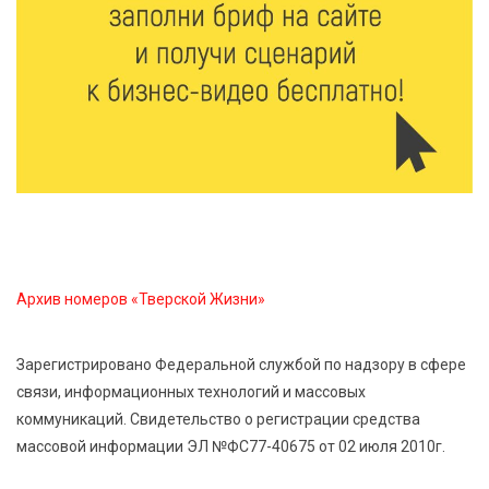
ради диалога культур
7 Авг 2026 09:02
191
От зарядки до ПДД: как в Твери детям прививают
здоровый образ жизни и навыки дорожной
безопасности
6 Авг 2026 23:07
434
От ливней к ясным дням: как изменится погода в
Твери в начале августа
Архив номеров «Тверской Жизни»
6 Авг 2026 22:02
412
Зарегистрировано Федеральной службой по надзору в сфере
В Твери прошла акция «Светлячок»: как сделать
связи, информационных технологий и массовых
ребенка видимым для водителей в любую погоду
коммуникаций. Свидетельство о регистрации средства
массовой информации ЭЛ №ФС77-40675 от 02 июля 2010г.
6 Авг 2026 21:15
360