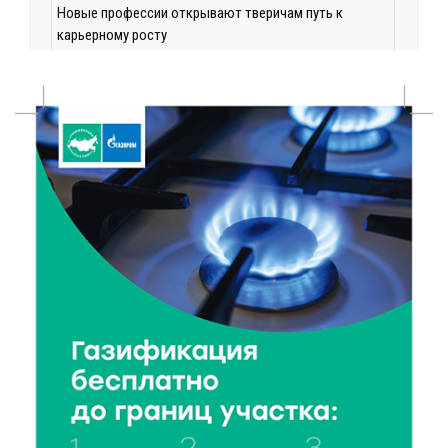
Новые профессии открывают тверичам путь к
карьерному росту
7 Авг 2026 11:32
130
Спрос растёт: жители других регионов активнее
оформляют недвижимость в Тверской области
7 Авг 2026 11:17
60
Энергетики «Тверьэнерго» готовятся к ухудшению
погодных условий
7 Авг 2026 11:01
129
Оловянные солдатики и реликвии прошлого: что
можно увидеть на новой выставке в Торжке
7 Авг 2026 10:59
208
В Тверской области 7 августа ожидаются ливни,