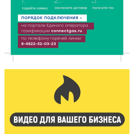
грозы и сильный ветер
7 Авг 2026 10:56
120
Юные таланты Твери могут вписать свои семьи в
историю России
7 Авг 2026 10:32
150
«Сказки леса» в Кимрах: новая выставка
раскрывает красоту заповедных уголков России
7 Авг 2026 10:02
118
День физкультурника в Тверской области: где и
какие спортивные события пройдут в выходные
7 Авг 2026 09:32
203
“Посольство Дружбы” стартовало в Твери:
школьники из Твери и Палестины объединились