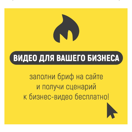
6 Авг 2026 16:37
212
Исследование: ежемесячная смена категорий
кешбэка создает волны спроса
6 Авг 2026 16:28
336
Тверские «Романтики» покорили Витебск своей
хореографией
6 Авг 2026 16:08
398
Виталий Королев наградил строителей и
анонсировал новые проекты
6 Авг 2026 16:02
150
Объем выдачи ипотеки в России вырос на 38%
6 Авг 2026 16:01
190
Калининские футболисты представят Тверскую