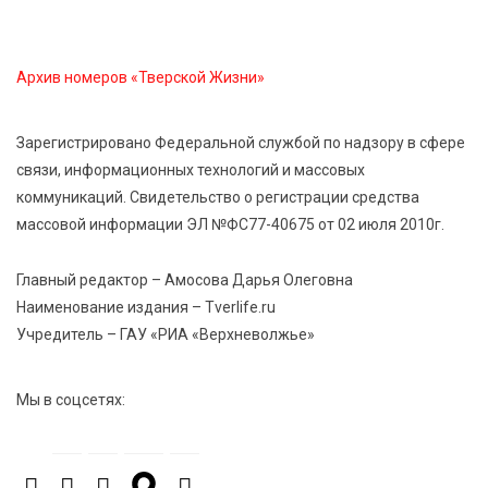
область на всероссийском марафоне «Земля
спорта»
Архив номеров «Тверской Жизни»
6 Авг 2026 15:48
465
Голубев проверил школы и детсады Зубцова к 1
Зарегистрировано Федеральной службой по надзору в сфере
сентября
связи, информационных технологий и массовых
коммуникаций. Свидетельство о регистрации средства
6 Авг 2026 15:01
239
массовой информации ЭЛ №ФС77-40675 от 02 июля 2010г.
От Твери до Москвы: выставка художника
Владимира Васильева о героях СВО проходит в РГБ
Главный редактор – Амосова Дарья Олеговна
Наименование издания – Tverlife.ru
Учредитель – ГАУ «РИА «Верхневолжье»
6 Авг 2026 14:55
239
В Твери создали соединения для кормовых
добавок, повышающие продуктивность
Мы в соцсетях:
сельхозживотных
6 Авг 2026 14:01
242