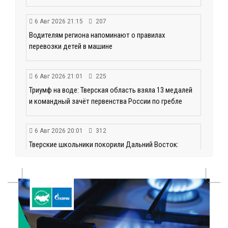
6 Авг 2026 21:15
207
Водителям региона напоминают о правилах
перевозки детей в машине
6 Авг 2026 21:01
225
Триумф на воде: Тверская область взяла 13 медалей
и командный зачёт первенства России по гребле
6 Авг 2026 20:01
312
Тверские школьники покорили Дальний Восток:
итоги смены в ВДЦ «Океан»
6 Авг 2026 19:01
287
Забота о пациентах и врачах: в ГКБ №7 стало ещё
комфортнее