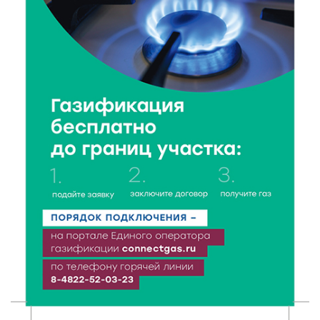
6 Авг 2026 18:18
254
Большие деньги для большой модернизации
тверских заводов
6 Авг 2026 18:01
190
«Дух больших побед»: глава спорткомитета оценил
состояние СШОР по гребле в Твери
6 Авг 2026 17:01
214
День рождения Светофора: в детском саду № 6
прошел необычный урок безопасности
6 Авг 2026 16:41
350
В Твери пройдёт дополнительный день приёма в
колледжи