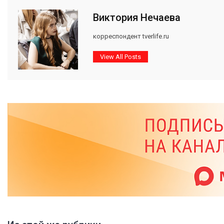
Виктория Нечаева
корреспондент tverlife.ru
View All Posts