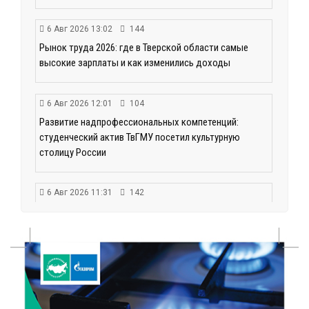
6 Авг 2026 13:02
144
Рынок труда 2026: где в Тверской области самые
высокие зарплаты и как изменились доходы
6 Авг 2026 12:01
104
Развитие надпрофессиональных компетенций:
студенческий актив ТвГМУ посетил культурную
столицу России
6 Авг 2026 11:31
142
Уйти красиво: как жители Твери расстаются с
работодателями
6 Авг 2026 11:25
166
В Твери обновили отделение гнойной хирургии