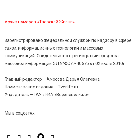
5 Авг 2026 20:02
292
Большая гонка на Волге: 8 августа Калязин станет
Архив номеров «Тверской Жизни»
центром всероссийского велоспорта
Зарегистрировано Федеральной службой по надзору в сфере
5 Авг 2026 19:02
395
связи, информационных технологий и массовых
Туристический азарт и командный дух: в
коммуникаций. Свидетельство о регистрации средства
Максатихинском округе завершился молодёжный
массовой информации ЭЛ №ФС77-40675 от 02 июля 2010г.
фестиваль
Главный редактор – Амосова Дарья Олеговна
5 Авг 2026 18:42
375
Наименование издания – Tverlife.ru
Виталий Королев: 58 пространств благоустроят в
Учредитель – ГАУ «РИА «Верхневолжье»
Верхневолжье
Мы в соцсетях:
5 Авг 2026 18:07
591
От Святого Августина до кислотных рейвов:
необычная лекция об истории танцевальной
музыки