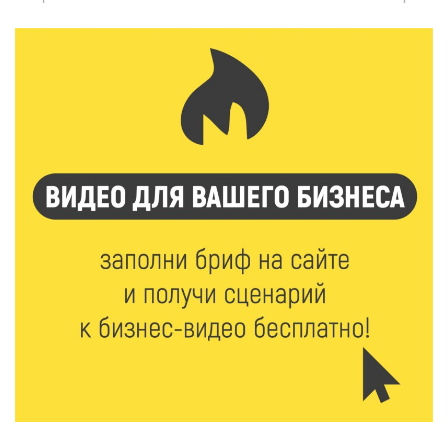
6 Авг 2026 08:10
202
В Твери открываются две масштабные выставки
известных художников
5 Авг 2026 23:02
404
В парке Твери прошла познавательная акция от
Госавтоинспекции
5 Авг 2026 22:02
388
Названы самые грамотные профессии по итогам
«Тотального диктанта»
5 Авг 2026 21:02
379
От детских площадок до спортивных арен: в
Калининском округе подвели итоги программы
поддержки местных инициатив