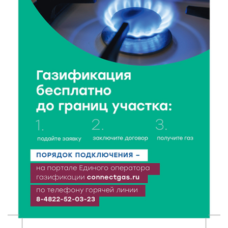
6 Авг 2026 11:01
136
Как правильно сжигать мусор на участке: советы
спасателей жителям Тверской области
6 Авг 2026 10:01
117
Спорт, энергия и мастер-классы: в Твери прошла
акция «Зарядка со стражем порядка»
6 Авг 2026 09:01
145
От хип-хопа до латины: как провести вечер 6
августа с пользой и драйвом
6 Авг 2026 08:40
151
Переменная облачность и кратковременный
дождь: что ждёт жителей Тверской области
сегодня