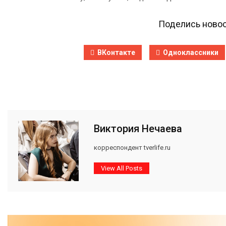
Поделись новос
ВКонтакте
Одноклассники
Виктория Нечаева
корреспондент tverlife.ru
View All Posts