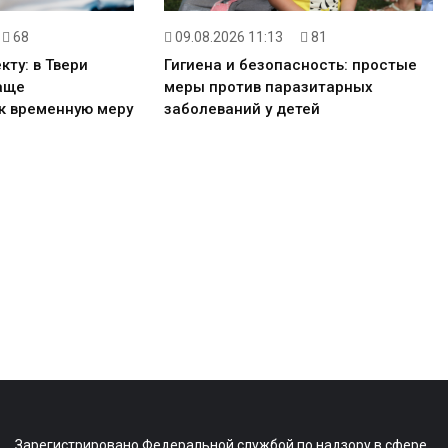
09.08.2026 11:13
81
68
Гигиена и безопасность: простые
кту: в Твери
меры против паразитарных
аще
заболеваний у детей
к временную меру
Зарегистрировано Федеральной службой по надзору в сфере