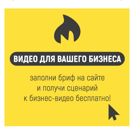
8 Авг 2026 14:37
375
Педагог детского сада Святой Анны
Кашинской — лауреат всероссийского конкурса
8 Авг 2026 14:23
313
Тверские экологи сняли на видео медвежий обед
8 Авг 2026 14:14
501
Виталий Королев запустил веловолну на Волге в
Калязине
8 Авг 2026 13:37
819
Чем удивит X Международный фестиваль «Калитка»
в 2026 году?
8 Авг 2026 12:37
452
Забыл вещи в транспорте? Рассказываем, что ждёт