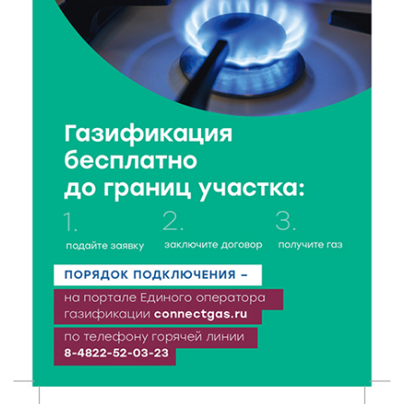
8 Авг 2026 17:37
616
Защита с первых дней: почему так важна
вакцинация новорождённых
8 Авг 2026 17:17
545
Виталий Королев поздравил ветерана из Твери со
100-летием
8 Авг 2026 16:37
400
20 гектаров под борщевиком: в Вышневолоцком
округе выявили нарушения на сельхозучастке
8 Авг 2026 15:37
346
Светофор, ЮИДовцы и ГИБДД: в Ржевском округе
напомнили о важности дорожной дисциплины