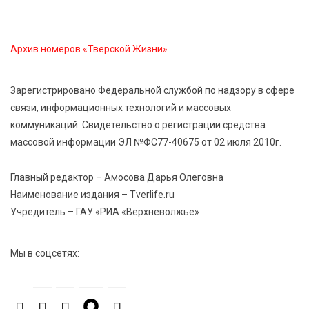
пассажиров по новым правилам
Архив номеров «Тверской Жизни»
8 Авг 2026 12:12
1281
Более 40 миллионов на металлургию получил бизнес
Твери
Зарегистрировано Федеральной службой по надзору в сфере
связи, информационных технологий и массовых
коммуникаций. Свидетельство о регистрации средства
8 Авг 2026 11:37
421
массовой информации ЭЛ №ФС77-40675 от 02 июля 2010г.
От теории до практики: в детских лагерях Тверской
области проходят «Дни безопасности»
Главный редактор – Амосова Дарья Олеговна
Наименование издания – Tverlife.ru
8 Авг 2026 10:37
408
Учредитель – ГАУ «РИА «Верхневолжье»
Арбуз без риска: на что обратить внимание при
покупке — советы Роскачества
Мы в соцсетях:
8 Авг 2026 10:21
916
Виталий Королев рассказал о доступном спорте
для жителей Верхневолжья