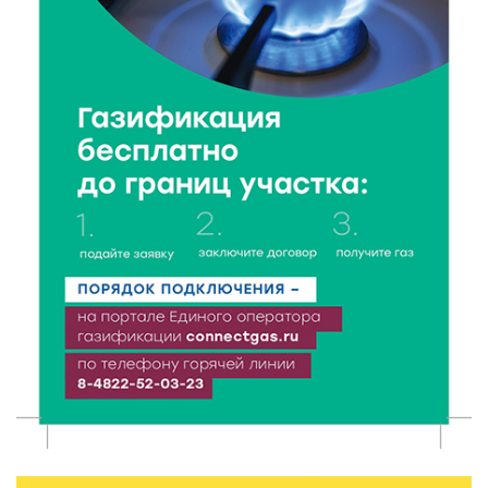
колледжи
6 Авг 2026 16:37
186
Исследование: ежемесячная смена категорий
кешбэка создает волны спроса
6 Авг 2026 16:28
286
Тверские «Романтики» покорили Витебск своей
хореографией
6 Авг 2026 16:08
342
Виталий Королев наградил строителей и
анонсировал новые проекты
6 Авг 2026 16:02
126
Объем выдачи ипотеки в России вырос на 38%