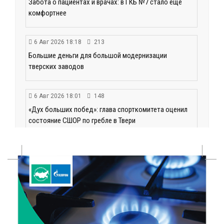
Забота о пациентах и врачах: в ГКБ №7 стало ещё
комфортнее
6 Авг 2026 18:18
213
Большие деньги для большой модернизации
тверских заводов
6 Авг 2026 18:01
148
«Дух больших побед»: глава спорткомитета оценил
состояние СШОР по гребле в Твери
6 Авг 2026 17:01
203
День рождения Светофора: в детском саду № 6
прошел необычный урок безопасности
6 Авг 2026 16:41
286
В Твери пройдёт дополнительный день приёма в