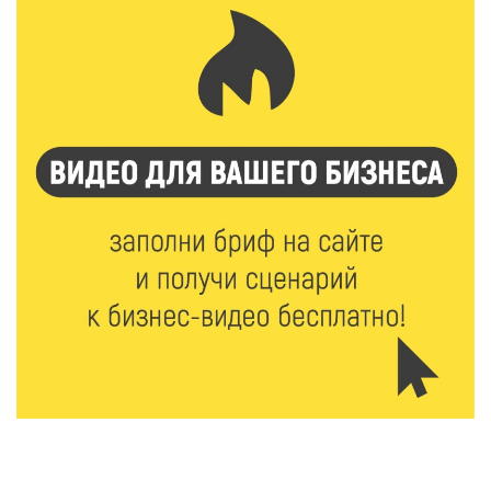
6 Авг 2026 16:01
163
Калининские футболисты представят Тверскую
область на всероссийском марафоне «Земля
спорта»
6 Авг 2026 15:48
396
Голубев проверил школы и детсады Зубцова к 1
сентября
6 Авг 2026 15:01
225
От Твери до Москвы: выставка художника
Владимира Васильева о героях СВО проходит в РГБ
6 Авг 2026 14:55
181
В Твери создали соединения для кормовых
добавок, повышающие продуктивность
сельхозживотных