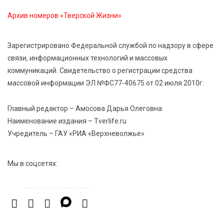
Архив номеров «Тверской Жизни»
6 Авг 2026 14:01
213
Мультфильм своими руками: в Твери дети сняли
Зарегистрировано Федеральной службой по надзору в сфере
ленту по мотивам басни «Карась»
связи, информационных технологий и массовых
коммуникаций. Свидетельство о регистрации средства
6 Авг 2026 13:38
357
массовой информации ЭЛ №ФС77-40675 от 02 июля 2010г.
Виталий Королев: Тверская область станет
спортивной столицей России
Главный редактор – Амосова Дарья Олеговна
Наименование издания – Tverlife.ru
Учредитель – ГАУ «РИА «Верхневолжье»
Мы в соцсетях: