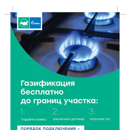
8 Авг 2026 14:23
186
Тверские экологи сняли на видео медвежий обед
8 Авг 2026 14:14
271
Виталий Королев запустил веловолну на Волге в
Калязине
8 Авг 2026 13:37
491
Чем удивит X Международный фестиваль «Калитка»
в 2026 году?
8 Авг 2026 12:37
295
Забыл вещи в транспорте? Рассказываем, что ждёт
пассажиров по новым правилам
8 Авг 2026 12:12
891