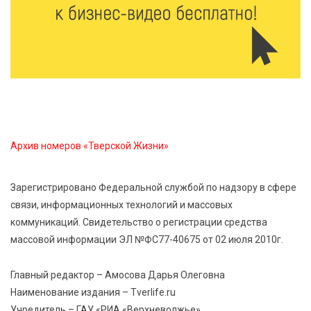
Оленинского Дома культуры
8 Авг 2026 07:58
383
В Нелидово открылся бассейн
8 Авг 2026 05:02
362
В Тверской области провели Арбузный книжный
Архив номеров «Тверской Жизни»
день
Зарегистрировано Федеральной службой по надзору в сфере
7 Авг 2026 23:02
458
связи, информационных технологий и массовых
В Тверской области стартовала четвертая смена:
коммуникаций. Свидетельство о регистрации средства
инспекторы ГИБДД напомнили школьникам
правила безопасности в автобусах
массовой информации ЭЛ №ФС77-40675 от 02 июля 2010г.
Главный редактор – Амосова Дарья Олеговна
Наименование издания – Tverlife.ru
Учредитель – ГАУ «РИА «Верхневолжье»