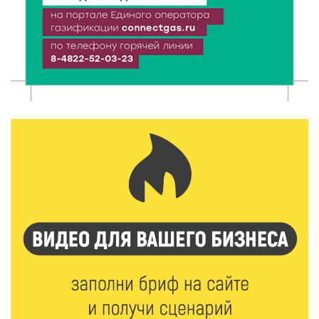
Более 40 миллионов на металлургию получил бизнес
Твери
8 Авг 2026 11:37
330
От теории до практики: в детских лагерях Тверской
области проходят «Дни безопасности»
8 Авг 2026 10:37
292
Арбуз без риска: на что обратить внимание при
покупке — советы Роскачества
8 Авг 2026 10:21
453
Виталий Королев рассказал о доступном спорте
для жителей Верхневолжья
8 Авг 2026 09:18
268
«Эстафету чемпионов» провели на площади