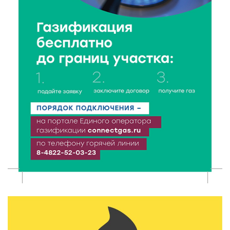
Чем удивит X Международный фестиваль «Калитка»
в 2026 году?
8 Авг 2026 12:37
227
Забыл вещи в транспорте? Рассказываем, что ждёт
пассажиров по новым правилам
8 Авг 2026 12:12
616
Более 40 миллионов на металлургию получил бизнес
Твери
8 Авг 2026 11:37
307
От теории до практики: в детских лагерях Тверской
области проходят «Дни безопасности»
8 Авг 2026 10:37
264
Арбуз без риска: на что обратить внимание при