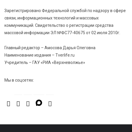
Зарегистрировано Федеральной службой по надзору в сфере
7 Авг 2026 23:02
404
связи, информационных технологий и массовых
В Тверской области стартовала четвертая смена:
коммуникаций. Свидетельство о регистрации средства
инспекторы ГИБДД напомнили школьникам
правила безопасности в автобусах
массовой информации ЭЛ №ФС77-40675 от 02 июля 2010г.
Главный редактор – Амосова Дарья Олеговна
Наименование издания – Tverlife.ru
Учредитель – ГАУ «РИА «Верхневолжье»
Мы в соцсетях: