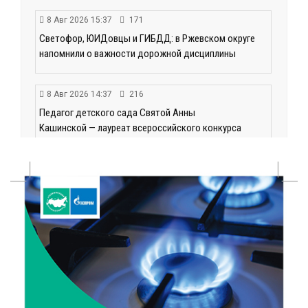
8 Авг 2026 15:37
171
Светофор, ЮИДовцы и ГИБДД: в Ржевском округе
напомнили о важности дорожной дисциплины
8 Авг 2026 14:37
216
Педагог детского сада Святой Анны
Кашинской — лауреат всероссийского конкурса
8 Авг 2026 14:23
159
Тверские экологи сняли на видео медвежий обед
8 Авг 2026 14:14
188
Виталий Королев запустил веловолну на Волге в
Калязине
8 Авг 2026 13:37
432