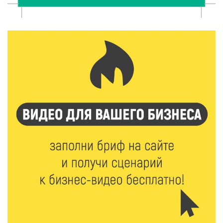
От теории до практики: в детских лагерях Тверской
области проходят «Дни безопасности»
8 Авг 2026 10:37
305
Арбуз без риска: на что обратить внимание при
покупке — советы Роскачества
8 Авг 2026 10:21
467
Виталий Королев рассказал о доступном спорте
для жителей Верхневолжья
8 Авг 2026 09:18
282
«Эстафету чемпионов» провели на площади
Оленинского Дома культуры
8 Авг 2026 07:58
399