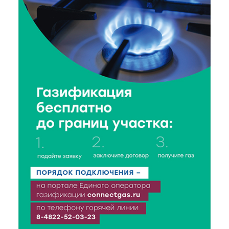
8 Авг 2026 14:14
286
Виталий Королев запустил веловолну на Волге в
Калязине
8 Авг 2026 13:37
507
Чем удивит X Международный фестиваль «Калитка»
в 2026 году?
8 Авг 2026 12:37
308
Забыл вещи в транспорте? Рассказываем, что ждёт
пассажиров по новым правилам
8 Авг 2026 12:12
917
Более 40 миллионов на металлургию получил бизнес
Твери
8 Авг 2026 11:37
342