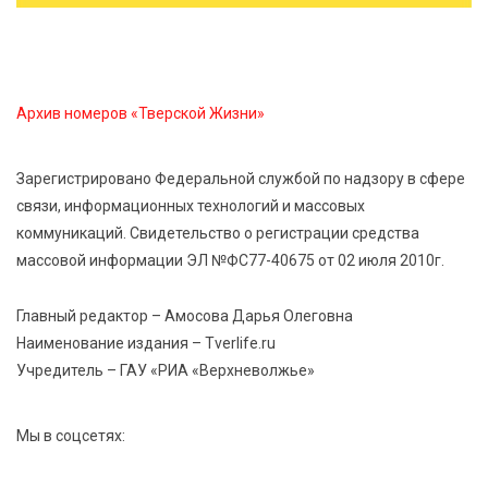
В Нелидово открылся бассейн
8 Авг 2026 05:02
374
В Тверской области провели Арбузный книжный
Архив номеров «Тверской Жизни»
день
Зарегистрировано Федеральной службой по надзору в сфере
7 Авг 2026 23:02
473
связи, информационных технологий и массовых
В Тверской области стартовала четвертая смена:
коммуникаций. Свидетельство о регистрации средства
инспекторы ГИБДД напомнили школьникам
правила безопасности в автобусах
массовой информации ЭЛ №ФС77-40675 от 02 июля 2010г.
Главный редактор – Амосова Дарья Олеговна
Наименование издания – Tverlife.ru
Учредитель – ГАУ «РИА «Верхневолжье»
Мы в соцсетях: