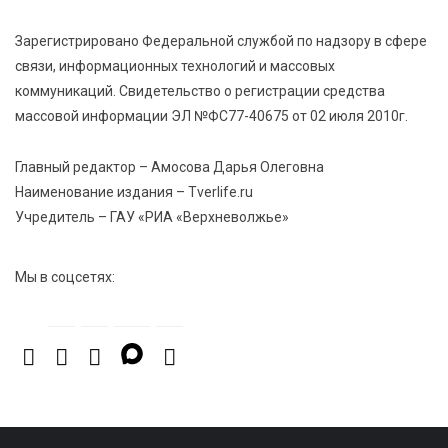
Зарегистрировано Федеральной службой по надзору в сфере
8 Авг 2026 13:37
931
связи, информационных технологий и массовых
Чем удивит X Международный фестиваль «Калитка»
коммуникаций. Свидетельство о регистрации средства
в 2026 году?
массовой информации ЭЛ №ФС77-40675 от 02 июля 2010г.
Главный редактор – Амосова Дарья Олеговна
Наименование издания – Tverlife.ru
Учредитель – ГАУ «РИА «Верхневолжье»
Мы в соцсетях: