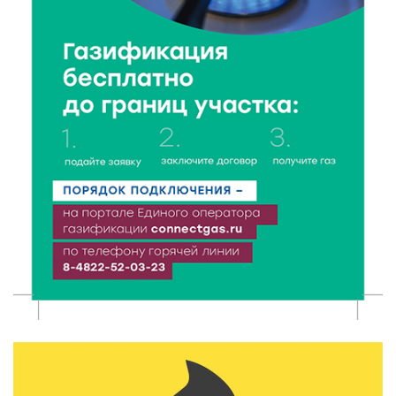
Когда тренироваться в жару: тренер дал чёткие
рекомендации по безопасным занятиям на улице
8 Авг 2026 18:37
348
Дороги становятся лучше: в Калининском округе
продолжается масштабный ремонт
8 Авг 2026 17:37
653
Защита с первых дней: почему так важна
вакцинация новорождённых
8 Авг 2026 17:17
600
Виталий Королев поздравил ветерана из Твери со
100-летием
8 Авг 2026 16:37
413