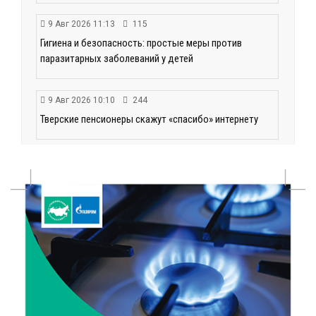
9 Авг 2026 11:13
115
Гигиена и безопасность: простые меры против
паразитарных заболеваний у детей
9 Авг 2026 10:10
244
Тверские пенсионеры скажут «спасибо» интернету
9 Авг 2026 09:19
55
Виталий Королев поблагодарил волонтёров-
медиков за их добрые сердца
8 Авг 2026 20:37
350
В Твери росгвардейцы отметили День
физкультурника турниром по настольному теннису
8 Авг 2026 19:37
401