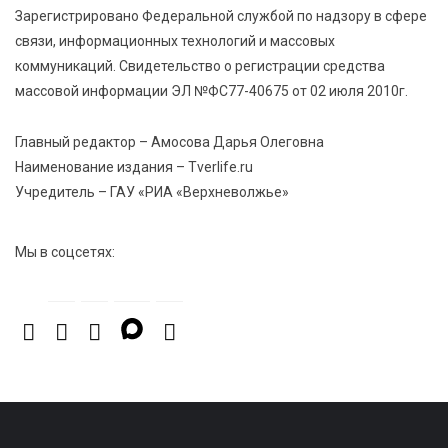
Зарегистрировано Федеральной службой по надзору в сфере
7 Авг 2026 23:02
389
связи, информационных технологий и массовых
В Тверской области стартовала четвертая смена:
коммуникаций. Свидетельство о регистрации средства
инспекторы ГИБДД напомнили школьникам
правила безопасности в автобусах
массовой информации ЭЛ №ФС77-40675 от 02 июля 2010г.
Главный редактор – Амосова Дарья Олеговна
Наименование издания – Tverlife.ru
Учредитель – ГАУ «РИА «Верхневолжье»
Мы в соцсетях: