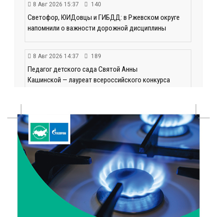
8 Авг 2026 15:37
140
Светофор, ЮИДовцы и ГИБДД: в Ржевском округе
напомнили о важности дорожной дисциплины
8 Авг 2026 14:37
189
Педагог детского сада Святой Анны
Кашинской — лауреат всероссийского конкурса
8 Авг 2026 14:23
128
Тверские экологи сняли на видео медвежий обед
8 Авг 2026 14:14
146
Виталий Королев запустил веловолну на Волге в
Калязине
8 Авг 2026 13:37
354
Чем удивит X Международный фестиваль «Калитка»