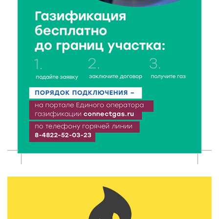
в 2026 году?
8 Авг 2026 12:37
216
Забыл вещи в транспорте? Рассказываем, что ждёт
пассажиров по новым правилам
8 Авг 2026 12:12
439
Более 40 миллионов на металлургию получил бизнес
Твери
8 Авг 2026 11:37
291
От теории до практики: в детских лагерях Тверской
области проходят «Дни безопасности»
8 Авг 2026 10:37
248
Арбуз без риска: на что обратить внимание при
покупке — советы Роскачества