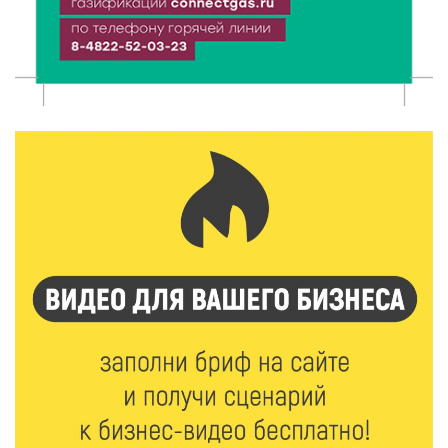
От детских площадок до спортивных арен: в
Калининском округе подвели итоги программы
поддержки местных инициатив
5 Авг 2026 20:02
292
Большая гонка на Волге: 8 августа Калязин станет
центром всероссийского велоспорта
5 Авг 2026 19:02
395
Туристический азарт и командный дух: в
Максатихинском округе завершился молодёжный
фестиваль
5 Авг 2026 18:42
364
Виталий Королев: 58 пространств благоустроят в
Верхневолжье