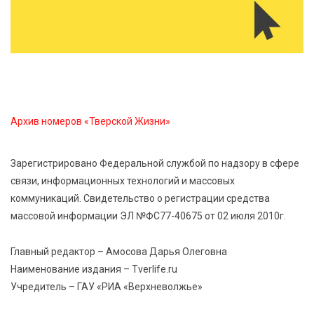
5 Авг 2026 18:07
578
От Святого Августина до кислотных рейвов:
необычная лекция об истории танцевальной
музыки
5 Авг 2026 17:07
437
Архив номеров «Тверской Жизни»
Завершается обустройство трассы
Витязи — Духовщина — Белый — Нелидово в
Тверской области
Зарегистрировано Федеральной службой по надзору в сфере
связи, информационных технологий и массовых
коммуникаций. Свидетельство о регистрации средства
5 Авг 2026 16:32
407
массовой информации ЭЛ №ФС77-40675 от 02 июля 2010г.
«Зарядка со стражем порядка»: как в Нелидово
приобщают детей к здоровому образу жизни
Главный редактор – Амосова Дарья Олеговна
Наименование издания – Tverlife.ru
5 Авг 2026 16:16
111
Учредитель – ГАУ «РИА «Верхневолжье»
21 компания Верхневолжья получила статус
«Сделано в России»