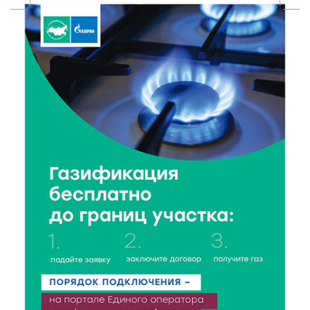
Переменная облачность и кратковременный
дождь: что ждёт жителей Тверской области
сегодня
6 Авг 2026 08:10
189
В Твери открываются две масштабные выставки
известных художников
5 Авг 2026 23:02
392
В парке Твери прошла познавательная акция от
Госавтоинспекции
5 Авг 2026 22:02
375
Названы самые грамотные профессии по итогам
«Тотального диктанта»
5 Авг 2026 21:02
379