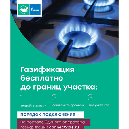
Калязине
8 Авг 2026 13:37
302
Чем удивит X Международный фестиваль «Калитка»
в 2026 году?
8 Авг 2026 12:37
203
Забыл вещи в транспорте? Рассказываем, что ждёт
пассажиров по новым правилам
8 Авг 2026 12:12
350
Более 40 миллионов на металлургию получил бизнес
Твери
8 Авг 2026 11:37
277
От теории до практики: в детских лагерях Тверской
области проходят «Дни безопасности»