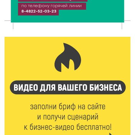
8 Авг 2026 10:37
218
Арбуз без риска: на что обратить внимание при
покупке — советы Роскачества
8 Авг 2026 10:21
230
Виталий Королев рассказал о доступном спорте
для жителей Верхневолжья
8 Авг 2026 09:18
217
«Эстафету чемпионов» провели на площади
Оленинского Дома культуры
8 Авг 2026 07:58
288
В Нелидово открылся бассейн