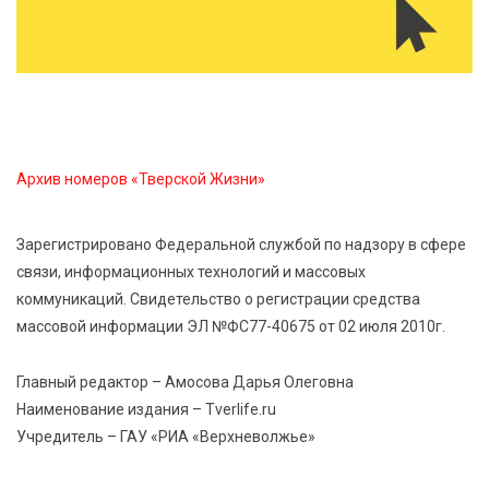
8 Авг 2026 05:02
285
В Тверской области провели Арбузный книжный
день
7 Авг 2026 23:02
360
В Тверской области стартовала четвертая смена:
Архив номеров «Тверской Жизни»
инспекторы ГИБДД напомнили школьникам
правила безопасности в автобусах
Зарегистрировано Федеральной службой по надзору в сфере
связи, информационных технологий и массовых
7 Авг 2026 22:32
383
коммуникаций. Свидетельство о регистрации средства
Сотрудники УФСИН по Тверской области
поддержали Всероссийскую акцию ко Дню
массовой информации ЭЛ №ФС77-40675 от 02 июля 2010г.
физкультурника
Главный редактор – Амосова Дарья Олеговна
Наименование издания – Tverlife.ru
Учредитель – ГАУ «РИА «Верхневолжье»