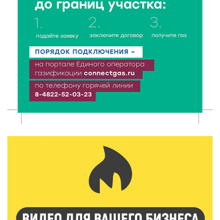
7 Авг 2026 13:32
165
В Старице состоится бесплатный фестиваль
авиамоделей
7 Авг 2026 13:02
162
Как уберечься от клещей: рекомендации
Роспотребнадзора и текущая статистика
7 Авг 2026 12:36
216
От танцев до спорта: в Твери на семи площадках
пройдут праздничные мероприятия
7 Авг 2026 12:32
147
Маткапитал в деле: свыше 1900 тверских семей
оплатили образование детей в 2026 году