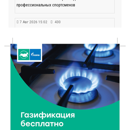
профессиональных спортсменов
7 Авг 2026 15:02
430
От звёздочек к чемпионам: в Твери отметили
заслуги тренеров и атлетов
7 Авг 2026 14:46
80
Медицина стала самым популярным направлением у
абитуриентов в 2026 году
7 Авг 2026 14:31
117
От сортировки мусора до жилья для ветеранов СВО:
Владимир Васильев посетил СНТ в Твери
7 Авг 2026 14:02
127
Владимир Васильев получил удостоверение
кандидата в депутаты Госдумы IX созыва