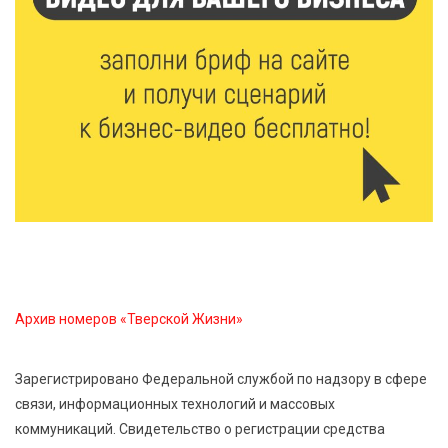
7 Авг 2026 12:02
144
Ребёнок, жизнь, семья: жители Твери назвали
главные подарки в своей жизни
7 Авг 2026 11:44
233
Виталий Королев увеличил выплату контрактникам
до 2,5 миллиона рублей
7 Авг 2026 11:33
898
Новые профессии открывают тверичам путь к
карьерному росту
Архив номеров «Тверской Жизни»
7 Авг 2026 11:32
186
Зарегистрировано Федеральной службой по надзору в сфере
Спрос растёт: жители других регионов активнее
связи, информационных технологий и массовых
оформляют недвижимость в Тверской области
коммуникаций. Свидетельство о регистрации средства