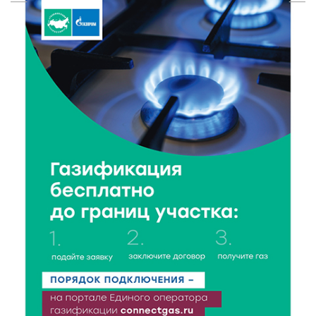
Тверские экологи сняли на видео медвежий обед
8 Авг 2026 14:14
173
Виталий Королев запустил веловолну на Волге в
Калязине
8 Авг 2026 13:37
388
Чем удивит X Международный фестиваль «Калитка»
в 2026 году?
8 Авг 2026 12:37
227
Забыл вещи в транспорте? Рассказываем, что ждёт
пассажиров по новым правилам
8 Авг 2026 12:12
577
Более 40 миллионов на металлургию получил бизнес
Твери