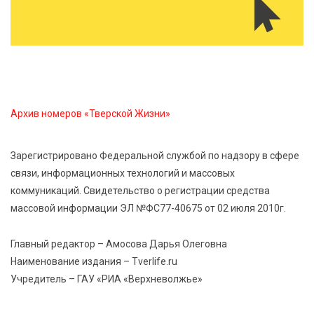
8 Авг 2026 07:58
328
В Нелидово открылся бассейн
8 Авг 2026 05:02
331
В Тверской области провели Арбузный книжный
Архив номеров «Тверской Жизни»
день
Зарегистрировано Федеральной службой по надзору в сфере
7 Авг 2026 23:02
404
связи, информационных технологий и массовых
В Тверской области стартовала четвертая смена:
коммуникаций. Свидетельство о регистрации средства
инспекторы ГИБДД напомнили школьникам
правила безопасности в автобусах
массовой информации ЭЛ №ФС77-40675 от 02 июля 2010г.
Главный редактор – Амосова Дарья Олеговна
Наименование издания – Tverlife.ru
Учредитель – ГАУ «РИА «Верхневолжье»