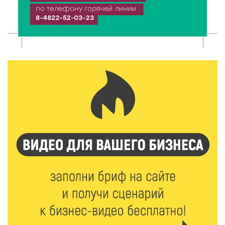
8 Авг 2026 11:37
307
От теории до практики: в детских лагерях Тверской
области проходят «Дни безопасности»
8 Авг 2026 10:37
248
Арбуз без риска: на что обратить внимание при
покупке — советы Роскачества
8 Авг 2026 10:21
299
Виталий Королев рассказал о доступном спорте
для жителей Верхневолжья
8 Авг 2026 09:18
231
«Эстафету чемпионов» провели на площади
Оленинского Дома культуры