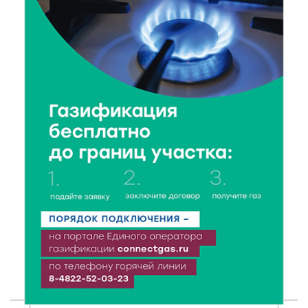
6 Авг 2026 16:41
417
В Твери пройдёт дополнительный день приёма в
колледжи
6 Авг 2026 16:37
252
Исследование: ежемесячная смена категорий
кешбэка создает волны спроса
6 Авг 2026 16:28
390
Тверские «Романтики» покорили Витебск своей
хореографией
6 Авг 2026 16:08
466
Виталий Королев наградил строителей и
анонсировал новые проекты
6 Авг 2026 16:02
200