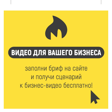
Объем выдачи ипотеки в России вырос на 38%
6 Авг 2026 16:01
231
Калининские футболисты представят Тверскую
область на всероссийском марафоне «Земля
спорта»
6 Авг 2026 15:48
530
Голубев проверил школы и детсады Зубцова к 1
сентября
6 Авг 2026 15:01
312
От Твери до Москвы: выставка художника
Владимира Васильева о героях СВО проходит в РГБ
6 Авг 2026 14:55
270