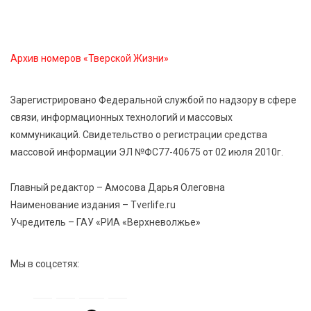
В Твери создали соединения для кормовых
добавок, повышающие продуктивность
сельхозживотных
Архив номеров «Тверской Жизни»
6 Авг 2026 14:01
287
Мультфильм своими руками: в Твери дети сняли
Зарегистрировано Федеральной службой по надзору в сфере
ленту по мотивам басни «Карась»
связи, информационных технологий и массовых
коммуникаций. Свидетельство о регистрации средства
6 Авг 2026 13:38
412
массовой информации ЭЛ №ФС77-40675 от 02 июля 2010г.
Виталий Королев: Тверская область станет
спортивной столицей России
Главный редактор – Амосова Дарья Олеговна
Наименование издания – Tverlife.ru
Учредитель – ГАУ «РИА «Верхневолжье»
Мы в соцсетях: