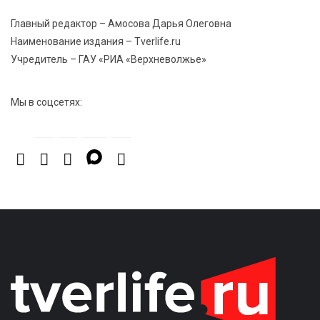
Главный редактор – Амосова Дарья Олеговна
7 Авг 2026 15:30
312
Наименование издания – Tverlife.ru
«Россети Центр» отремонтировали почти 270
Учредитель – ГАУ «РИА «Верхневолжье»
трансформаторных подстанций и более 146 км ЛЭП
в Тверской области
Мы в соцсетях: