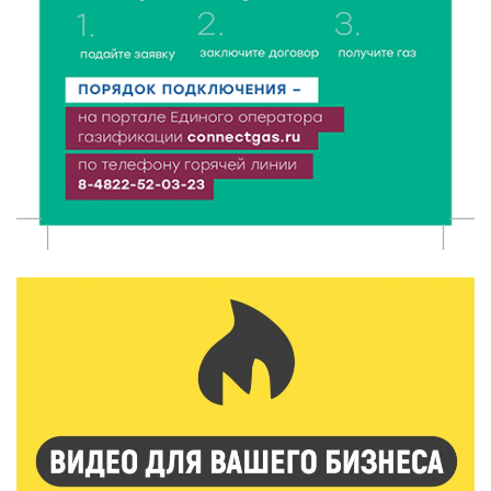
7 Авг 2026 18:02
456
В Нило-Столобенской пустыни началась
реставрация фасада исторической
Крестовоздвиженской церкви
7 Авг 2026 18:01
311
День арбуза отметили ребята в Андреапольском
Доме культуры
7 Авг 2026 17:02
335
Названы первые победители программы «Земский
работник культуры» в Тверской области
7 Авг 2026 16:32
597
Без прав и лицензий: итоги проверки таксистов в