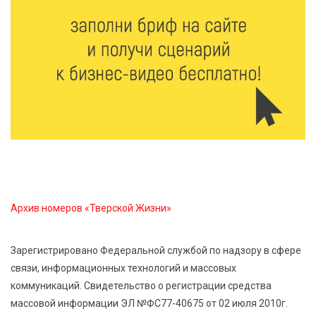
Твери
7 Авг 2026 16:02
555
Сладкая программа в Твери: дегустация мёда и
рассказ о жизни пчёл
7 Авг 2026 15:41
296
Открыт набор на программу амбассадоров для
студентов российских вузов
7 Авг 2026 15:37
276
Архив номеров «Тверской Жизни»
Жителям Тверской области напомнили об
опасности домашних заготовок
Зарегистрировано Федеральной службой по надзору в сфере
связи, информационных технологий и массовых
7 Авг 2026 15:32
338
коммуникаций. Свидетельство о регистрации средства
Золотой век “Горьковки”: как А. М. Кузнецова
массовой информации ЭЛ №ФС77-40675 от 02 июля 2010г.
изменила библиотечную жизнь Верхневолжья