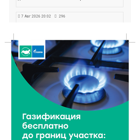
7 Авг 2026 20:02
296
Как питаться, чтобы мозг работал лучше:
рекомендации фитнес ‑ специалиста Александра
Семина
7 Авг 2026 19:02
305
Ботанические лаборатории в школах: Тверская
область запускает масштабный экопроект
7 Авг 2026 18:52
619
В Ржеве чествовали работников строительной
отрасли
7 Авг 2026 18:10
196
Зарядка со стражем порядка объединила детей в
«Чайке»