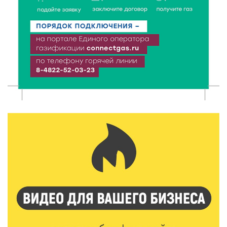
области берегут первозданную красоту?
9 Авг 2026 14:19
1465
Тверские компании могут получить грант до 30 млн
рублей
9 Авг 2026 14:13
301
Вышневолоцкий музей раскроет малоизвестные
страницы биографии Муслима Магомаева
9 Авг 2026 13:13
450
Поддержка и знания: в Рамешках обсудили
тонкости грудного вскармливания
9 Авг 2026 12:13
372
От проекта к проекту: в Твери самозанятость чаще
воспринимают как временную меру