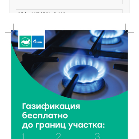
9 Авг 2026 18:13
367
Капитальный ремонт моста через Донховку в
Конаково: работы идут высокими темпами
9 Авг 2026 17:13
358
Комфортная городская среда: в Бежецке
благоустраивают территорию у памятника семье
Гумилёвых-Ахматовой
9 Авг 2026 16:13
311
Ткань с душой: Надежда Баринова раскрыла
секреты повседневного костюма тверской
крестьянки
9 Авг 2026 15:13
327
Природное наследие Верхневолжья: где в Тверской