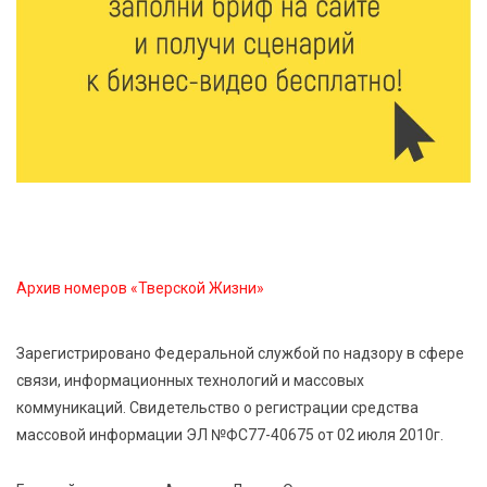
9 Авг 2026 12:12
689
Бологовские школьники доказали чистоту воздуха
в парке
9 Авг 2026 11:13
359
Гигиена и безопасность: простые меры против
паразитарных заболеваний у детей
Архив номеров «Тверской Жизни»
9 Авг 2026 10:10
2718
Тверские пенсионеры скажут «спасибо» интернету
Зарегистрировано Федеральной службой по надзору в сфере
связи, информационных технологий и массовых
9 Авг 2026 09:19
652
коммуникаций. Свидетельство о регистрации средства
Виталий Королев поблагодарил волонтёров-
массовой информации ЭЛ №ФС77-40675 от 02 июля 2010г.
медиков за их добрые сердца