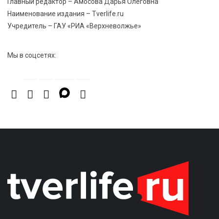
Главный редактор – Амосова Дарья Олеговна
8 Авг 2026 20:37
570
Наименование издания – Tverlife.ru
В Твери росгвардейцы отметили День
Учредитель – ГАУ «РИА «Верхневолжье»
физкультурника турниром по настольному теннису
Мы в соцсетях: