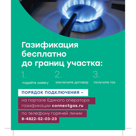
7 Авг 2026 19:02
213
Ботанические лаборатории в школах: Тверская
область запускает масштабный экопроект
7 Авг 2026 18:52
457
В Ржеве чествовали работников строительной
отрасли
7 Авг 2026 18:10
117
Зарядка со стражем порядка объединила детей в
«Чайке»
7 Авг 2026 18:02
305
В Нило-Столобенской пустыни началась
реставрация фасада исторической
Крестовоздвиженской церкви