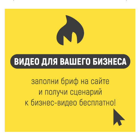
7 Авг 2026 18:01
163
День арбуза отметили ребята в Андреапольском
Доме культуры
7 Авг 2026 17:02
210
Названы первые победители программы «Земский
работник культуры» в Тверской области
7 Авг 2026 16:32
368
Без прав и лицензий: итоги проверки таксистов в
Твери
7 Авг 2026 16:02
370
Сладкая программа в Твери: дегустация мёда и
рассказ о жизни пчёл
7 Авг 2026 15:41
182