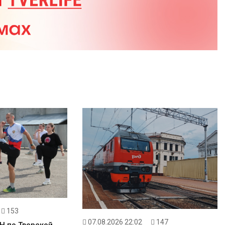
153
07.08.2026 22:02
147
Н по Тверской