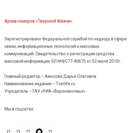
Открыт набор на программу амбассадоров для
студентов российских вузов
Архив номеров «Тверской Жизни»
7 Авг 2026 15:37
181
Жителям Тверской области напомнили об
Зарегистрировано Федеральной службой по надзору в сфере
опасности домашних заготовок
связи, информационных технологий и массовых
коммуникаций. Свидетельство о регистрации средства
массовой информации ЭЛ №ФС77-40675 от 02 июля 2010г.
7 Авг 2026 15:32
212
Золотой век “Горьковки”: как А. М. Кузнецова
изменила библиотечную жизнь Верхневолжья
Главный редактор – Амосова Дарья Олеговна
Наименование издания – Tverlife.ru
Учредитель – ГАУ «РИА «Верхневолжье»
7 Авг 2026 15:30
209
«Россети Центр» отремонтировали почти 270
трансформаторных подстанций и более 146 км ЛЭП
Мы в соцсетях:
в Тверской области
7 Авг 2026 15:10
209