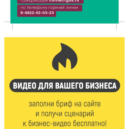
Виталий Королев наградил строителей и
анонсировал новые проекты
6 Авг 2026 16:02
232
Объем выдачи ипотеки в России вырос на 38%
6 Авг 2026 16:01
255
Калининские футболисты представят Тверскую
область на всероссийском марафоне «Земля
спорта»
6 Авг 2026 15:48
581
Голубев проверил школы и детсады Зубцова к 1
сентября
6 Авг 2026 15:01
325
От Твери до Москвы: выставка художника