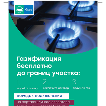
День рождения Светофора: в детском саду № 6
прошел необычный урок безопасности
6 Авг 2026 16:41
471
В Твери пройдёт дополнительный день приёма в
колледжи
6 Авг 2026 16:37
281
Исследование: ежемесячная смена категорий
кешбэка создает волны спроса
6 Авг 2026 16:28
432
Тверские «Романтики» покорили Витебск своей
хореографией
6 Авг 2026 16:08
519