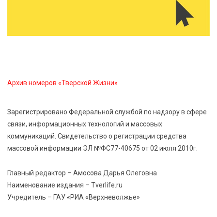
Владимира Васильева о героях СВО проходит в РГБ
6 Авг 2026 14:55
300
В Твери создали соединения для кормовых
добавок, повышающие продуктивность
сельхозживотных
Архив номеров «Тверской Жизни»
6 Авг 2026 14:01
298
Мультфильм своими руками: в Твери дети сняли
Зарегистрировано Федеральной службой по надзору в сфере
ленту по мотивам басни «Карась»
связи, информационных технологий и массовых
коммуникаций. Свидетельство о регистрации средства
6 Авг 2026 13:38
428
массовой информации ЭЛ №ФС77-40675 от 02 июля 2010г.
Виталий Королев: Тверская область станет
спортивной столицей России
Главный редактор – Амосова Дарья Олеговна
Наименование издания – Tverlife.ru
Учредитель – ГАУ «РИА «Верхневолжье»